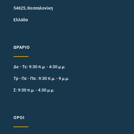
54625, Θεσσαλονίκη
Ελλάδα
ΩΡΆΡΙΟ
Δε - Τε: 9:30 π.μ. - 4:30 μ.μ.
Τρ - Πε - Πα : 9:30 π.μ. - 9 μ.μ.
Σ: 9:30 π.μ. - 4:30 μ.μ.
ΌΡΟΙ