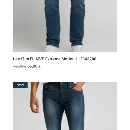
Lee Slim Fit MVP Extreme Motion 112343280
Original
Η
75,00
€
65,00
€
price
τρέχουσα
was:
τιμή
new
75,00 €.
είναι:
65,00 €.