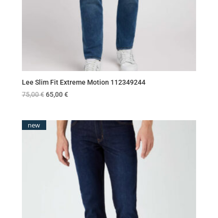
Lee Slim Fit Extreme Motion 112349244
Original
Η
75,00
€
65,00
€
price
τρέχουσα
was:
τιμή
new
75,00 €.
είναι:
65,00 €.