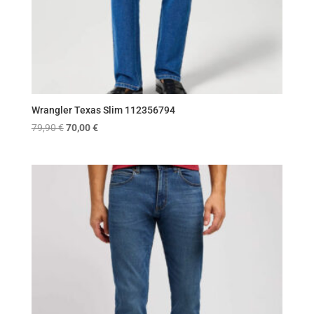
Wrangler Texas Slim 112356794
Original
Η
79,90
€
70,00
€
price
τρέχουσα
was:
τιμή
79,90 €.
είναι:
70,00 €.