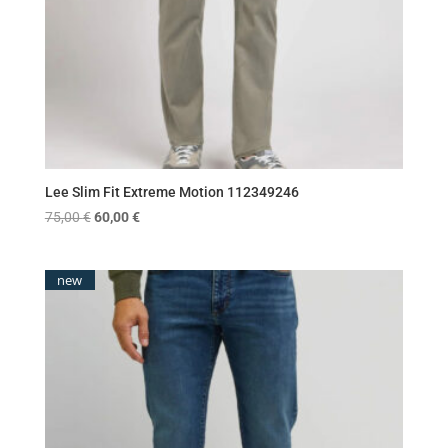
Lee Slim Fit Extreme Motion 112349246
Original
Η
75,00
€
60,00
€
price
τρέχουσα
was:
τιμή
new
75,00 €.
είναι:
60,00 €.