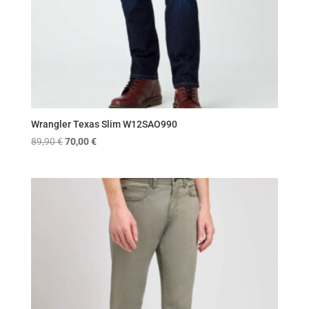
Wrangler Texas Slim W12SAO990
Original
Η
89,90
€
70,00
€
price
τρέχουσα
was:
τιμή
89,90 €.
είναι:
70,00 €.