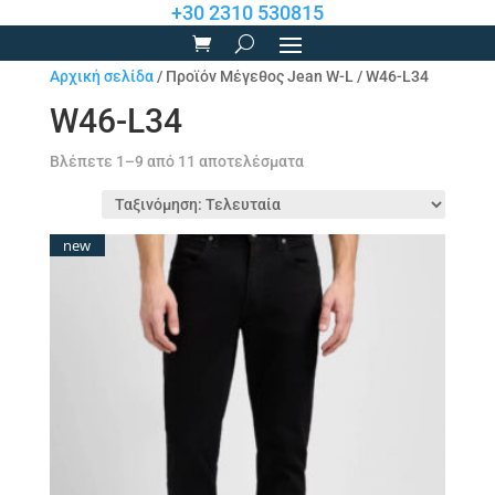
+30 2310 530815
Αρχική σελίδα
/ Προϊόν Μέγεθος Jean W-L / W46-L34
W46-L34
Sorted
Βλέπετε 1–9 από 11 αποτελέσματα
by
latest
new