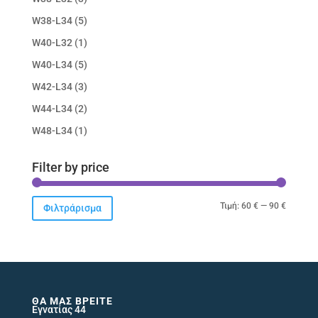
W38-L34
(5)
W40-L32
(1)
W40-L34
(5)
W42-L34
(3)
W44-L34
(2)
W48-L34
(1)
Filter by price
Ελάχιστ
Μέγιστ
Τιμή:
60 €
—
90 €
Φιλτράρισμα
τιμή
τιμή
ΘΑ ΜΑΣ ΒΡΕΊΤΕ
Εγνατίας 44