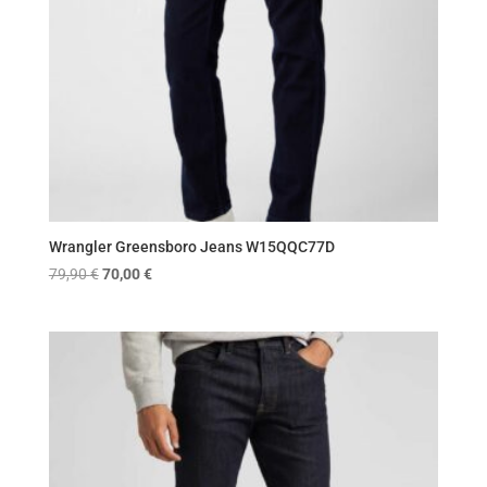
Wrangler Greensboro Jeans W15QQC77D
Original
Η
79,90
€
70,00
€
price
τρέχουσα
was:
τιμή
79,90 €.
είναι:
70,00 €.