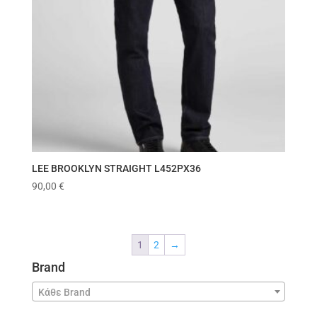
LEE BROOKLYN STRAIGHT L452PX36
90,00
€
1
2
→
Brand
Κάθε Brand