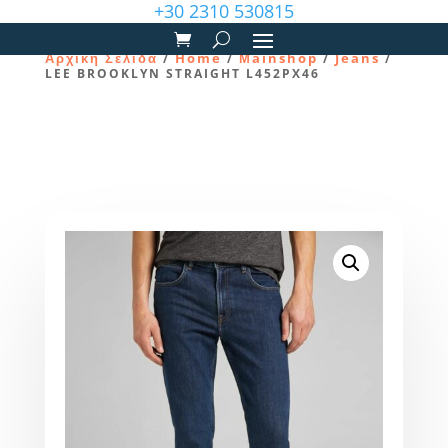
+30 2310 530815
Αρχική Σελίδα
Home
Μainshop
Jeans
/
/
/
/
LEE BROOKLYN STRAIGHT L452PX46