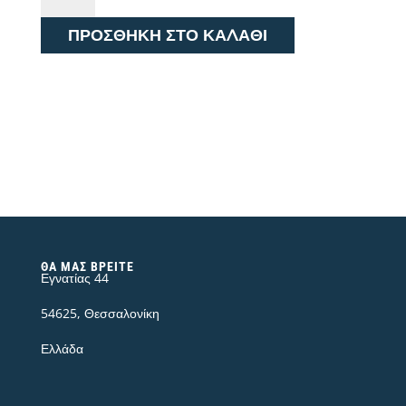
STRAIGHT
ΠΡΟΣΘΉΚΗ ΣΤΟ ΚΑΛΆΘΙ
L452PX46
ποσότητα
ΘΑ ΜΑΣ ΒΡΕΊΤΕ
Εγνατίας 44
54625, Θεσσαλονίκη
Ελλάδα