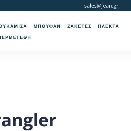
sales@jean.gr
ΟΥΚΆΜΙΣΑ
ΜΠΟΥΦΆΝ
ΖΑΚΈΤΕΣ
ΠΛΕΚΤΆ
ΠΕΡΜΕΓΈΘΗ
angler