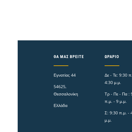
ΘΑ ΜΑΣ ΒΡΕΊΤΕ
ΩΡΆΡΙΟ
Εγνατίας 44
Δε - Τε: 9:30 π.
4:30 μ.μ.
54625,
Θεσσαλονίκη
Τρ - Πε - Πα : 
π.μ. - 9 μ.μ.
Ελλάδα
Σ: 9:30 π.μ. - 
μ.μ.