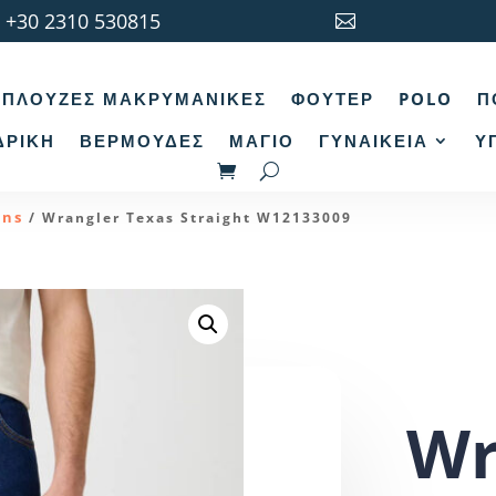
+30 2310 530815

ΠΛΟΎΖΕΣ ΜΑΚΡΥΜΆΝΙΚΕΣ
ΦΟΎΤΕΡ
POLO
Π
ΔΡΙΚΉ
ΒΕΡΜΟΎΔΕΣ
ΜΑΓΙΌ
ΓΥΝΑΙΚΕΊΑ
Υ
ans
/ Wrangler Texas Straight W12133009
Wr