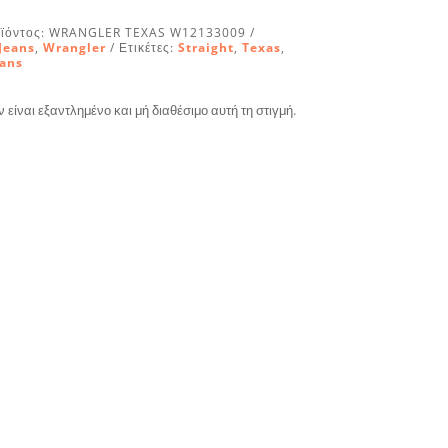
ϊόντος:
WRANGLER TEXAS W12133009
Jeans
,
Wrangler
Ετικέτες:
Straight
,
Texas
,
eans
ν είναι εξαντλημένο και μή διαθέσιμο αυτή τη στιγμή.