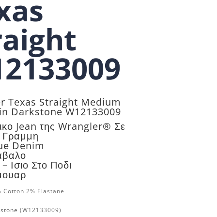
xas
raight
2133009
r Texas Straight Medium
 in Darkstone W12133009
ικο Jean της Wrangler® Σε
t Γραμμη
ue Denim
αβαλο
 – Ισιο Στο Ποδι
μουαρ
 Cotton 2% Elastane
kstone
(W12133009)