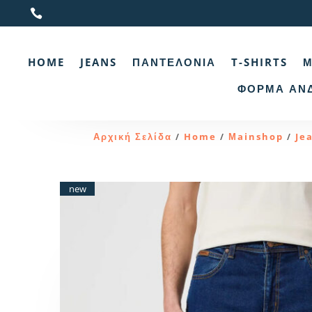

HOME
JEANS
ΠΑΝΤΕΛΌΝΙΑ
T-SHIRTS
Μ
ΦΌΡΜΑ ΑΝ
Αρχική Σελίδα
Home
Μainshop
Je
/
/
/
new