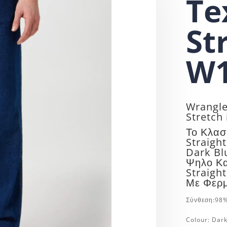
Te
St
W1
Wrangle
Stretch
Το Κλασ
Straigh
Dark Bl
Ψηλο Κ
Straight
Με Φερ
Σύνθεση:
98%
Colour:
Dar