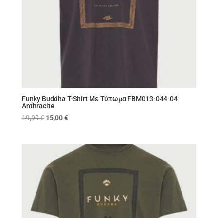
Funky Buddha T-Shirt Με Τύπωμα FBM013-044-04
Anthracite
Original
Η
19,90
€
15,00
€
price
τρέχουσα
was:
τιμή
19,90 €.
είναι:
15,00 €.