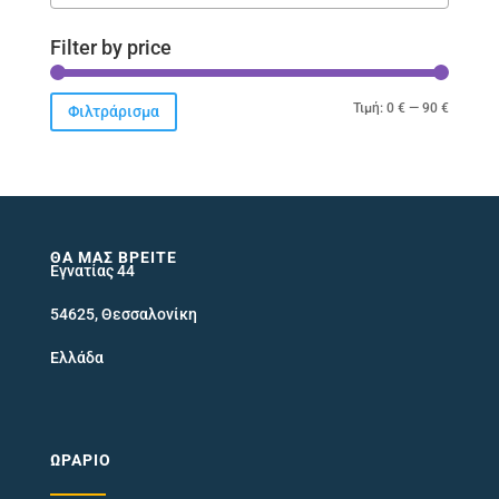
Filter by price
Ελάχιστ
Μέγιστ
Τιμή:
0 €
—
90 €
Φιλτράρισμα
τιμή
τιμή
ΘΑ ΜΑΣ ΒΡΕΊΤΕ
Εγνατίας 44
54625, Θεσσαλονίκη
Ελλάδα
ΩΡΆΡΙΟ