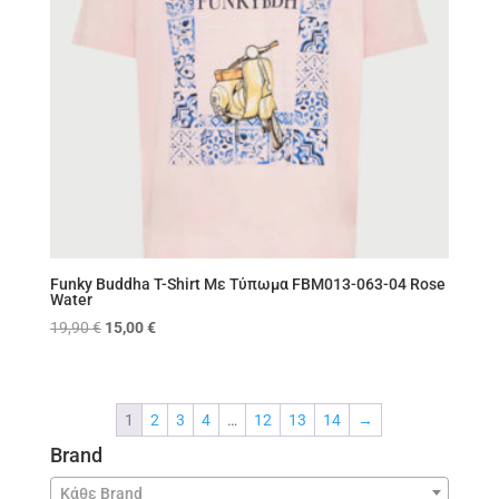
Funky Buddha T-Shirt Με Τύπωμα FBM013-063-04 Rose
Water
Original
Η
19,90
€
15,00
€
price
τρέχουσα
was:
τιμή
19,90 €.
είναι:
1
2
3
4
…
12
13
14
→
15,00 €.
Brand
Κάθε Brand