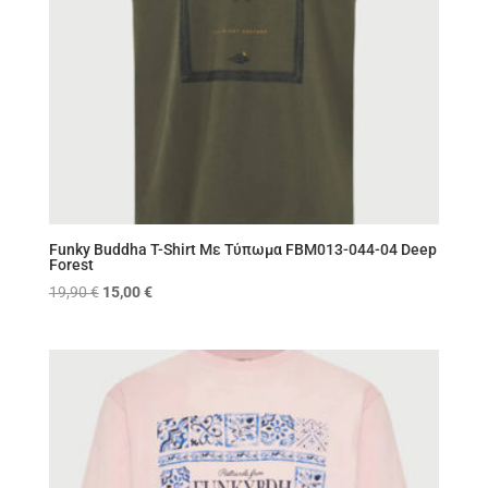
Funky Buddha T-Shirt Με Τύπωμα FBM013-044-04 Deep
Forest
Original
Η
19,90
€
15,00
€
price
τρέχουσα
was:
τιμή
19,90 €.
είναι:
15,00 €.