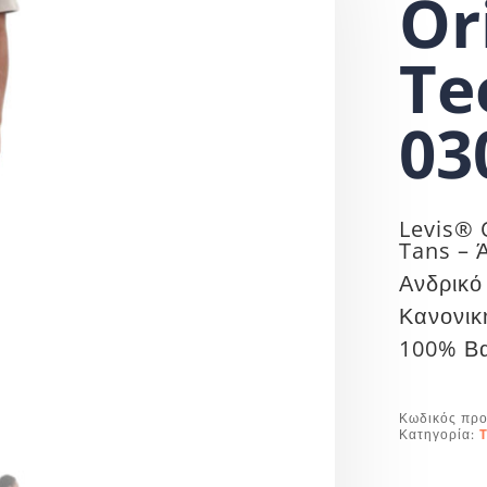
Or
Te
03
Levis® 
Tans – 
Ανδρικό 
Κανονικ
100% Β
Κωδικός προ
Κατηγορία:
T