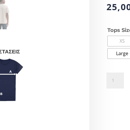
25,0
Tops Siz
XS
ΣΤΑΣΕΙΣ
Large
Levis®
Original
HM
Tee
56605-
0301
ποσότητα