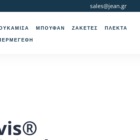
sales@jean.gr
ΟΥΚΆΜΙΣΑ
ΜΠΟΥΦΆΝ
ΖΑΚΈΤΕΣ
ΠΛΕΚΤΆ
ΠΕΡΜΕΓΈΘΗ
vis®