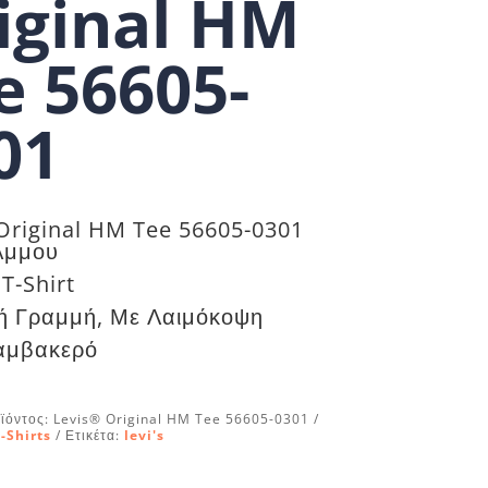
iginal HM
e 56605-
01
Original HM Tee 56605-0301
Άμμου
T-Shirt
ή Γραμμή, Με Λαιμόκοψη
αμβακερό
ϊόντος:
Levis® Original HM Tee 56605-0301
-Shirts
Ετικέτα:
levi's