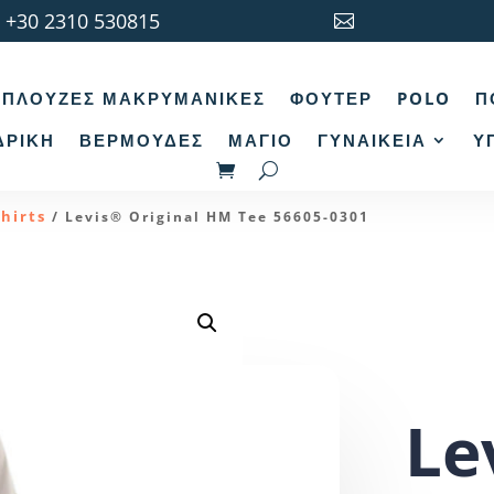
+30 2310 530815

ΠΛΟΎΖΕΣ ΜΑΚΡΥΜΆΝΙΚΕΣ
ΦΟΎΤΕΡ
POLO
Π
ΔΡΙΚΉ
ΒΕΡΜΟΎΔΕΣ
ΜΑΓΙΌ
ΓΥΝΑΙΚΕΊΑ
Υ
Shirts
/ Levis® Original HM Tee 56605-0301
Le