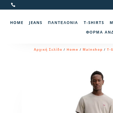

HOME
JEANS
ΠΑΝΤΕΛΌΝΙΑ
T-SHIRTS
Μ
ΦΌΡΜΑ ΑΝ
Αρχική Σελίδα
Home
Μainshop
T-
/
/
/