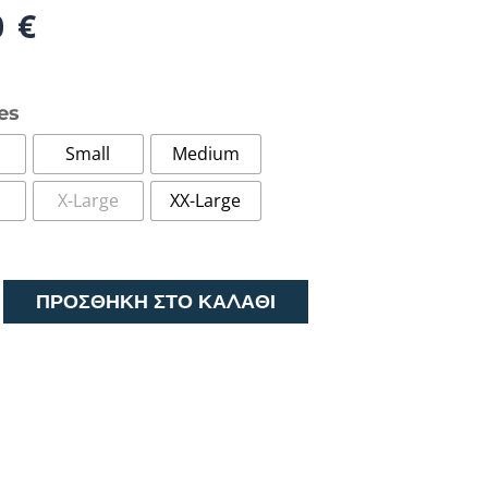
0
€
es
Small
Medium
X-Large
XX-Large
ΠΡΟΣΘΉΚΗ ΣΤΟ ΚΑΛΆΘΙ