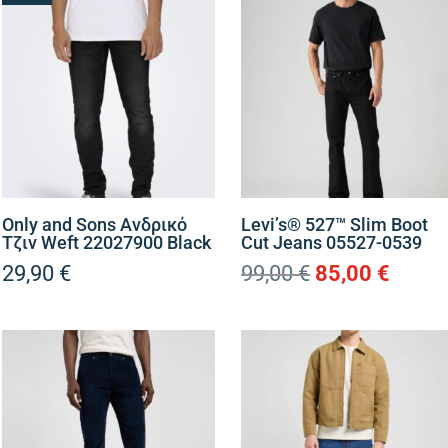
110,00 €.
είναι
40,00 €.
90,00
Only and Sons Ανδρικό
Levi’s® 527™ Slim Boot
Τζιν Weft 22027900 Black
Cut Jeans 05527-0539
Original
Η
29,90
€
99,00
€
85,00
€
price
τρέχ
was:
τιμή
99,00 €.
είναι:
85,00 