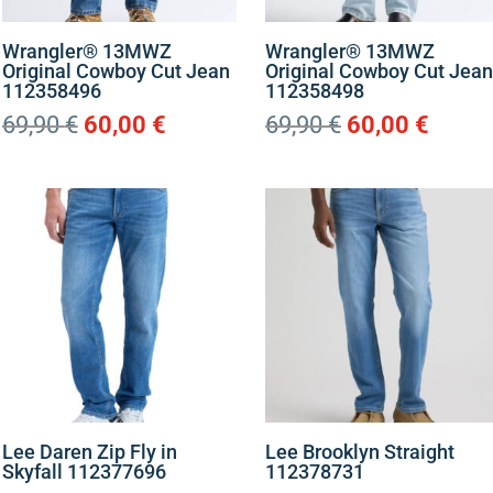
Wrangler® 13MWZ
Wrangler® 13MWZ
Original Cowboy Cut Jean
Original Cowboy Cut Jea
112358496
112358498
Original
Η
Original
Η
69,90
€
60,00
€
69,90
€
60,00
€
price
τρέχουσα
price
τρέχ
was:
τιμή
was:
τιμή
69,90 €.
είναι:
69,90 €.
είναι:
60,00 €.
60,00 
Lee Daren Zip Fly in
Lee Brooklyn Straight
Skyfall 112377696
112378731