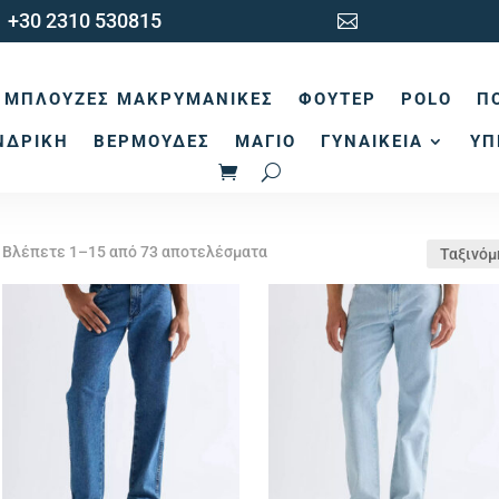
+30 2310 530815

ΜΠΛΟΎΖΕΣ ΜΑΚΡΥΜΆΝΙΚΕΣ
ΦΟΎΤΕΡ
POLO
Π
ΝΔΡΙΚΉ
ΒΕΡΜΟΎΔΕΣ
ΜΑΓΙΌ
ΓΥΝΑΙΚΕΊΑ
ΥΠ
Sorted
Βλέπετε 1–15 από 73 αποτελέσματα
by
latest