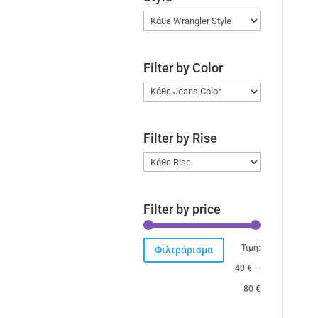
Filter by Color
Filter by Rise
Filter by price
Ελάχιστη
Μέγιστη
Τιμή:
Φιλτράρισμα
τιμή
τιμή
40 €
—
80 €