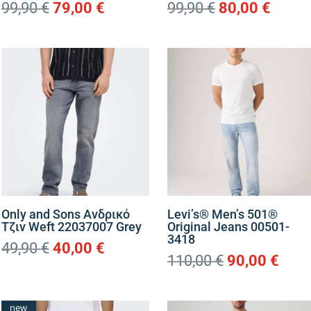
Original
Η
Original
Η
99,90
€
79,00
€
99,90
€
80,00
€
price
τρέχουσα
price
τρέχ
was:
τιμή
was:
τιμή
99,90 €.
είναι:
99,90 €.
είναι:
79,00 €.
80,00 
Only and Sons Ανδρικό
Levi’s® Men’s 501®
Τζιν Weft 22037007 Grey
Original Jeans 00501-
3418
Original
Η
49,90
€
40,00
€
Original
Η
110,00
€
90,00
€
price
τρέχουσα
price
τρέ
was:
τιμή
was:
τιμή
49,90 €.
είναι:
new