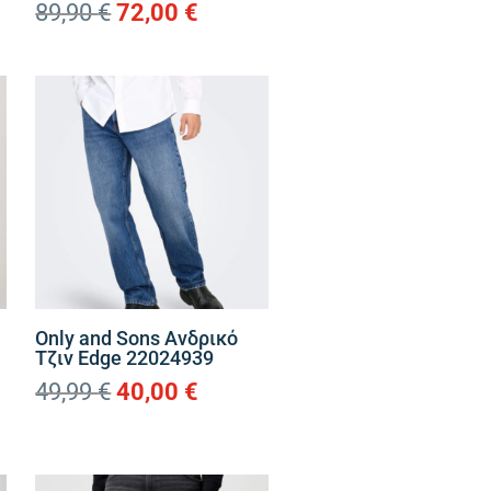
Original
Η
89,90
€
72,00
€
ουσα
price
τρέχουσα
was:
τιμή
89,90 €.
είναι:
€.
72,00 €.
Only and Sons Ανδρικό
Τζιν Edge 22024939
Original
Η
49,99
€
40,00
€
price
τρέχουσα
χουσα
was:
τιμή
49,99 €.
είναι: