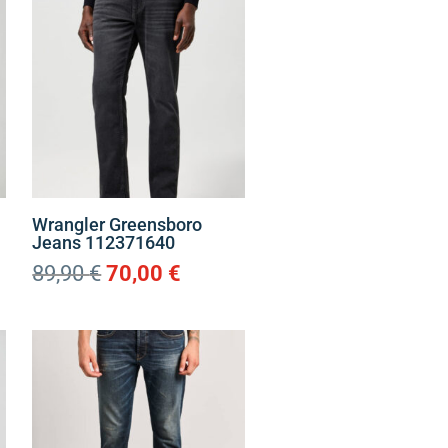
:
40,00 €.
 €.
Wrangler Greensboro
Jeans 112371640
Original
Η
89,90
€
70,00
€
ουσα
price
τρέχουσα
was:
τιμή
89,90 €.
είναι:
€.
70,00 €.