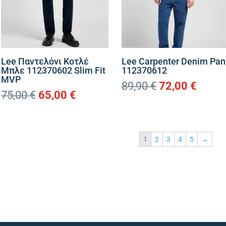
Lee Παντελόνι Κοτλέ
Lee Carpenter Denim Pan
Μπλε 112370602 Slim Fit
112370612
MVP
Original
Η
89,90
€
72,00
€
Original
Η
75,00
€
65,00
€
price
τρέχ
price
τρέχουσα
was:
τιμή
was:
τιμή
89,90 €.
είναι:
75,00 €.
είναι:
72,00 
1
2
3
4
5
→
65,00 €.