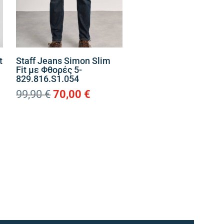
t
Staff Jeans Simon Slim
Fit με Φθορές 5-
829.816.S1.054
Original
Η
99,90
€
70,00
€
ουσα
price
τρέχουσα
was:
τιμή
99,90 €.
είναι:
€.
70,00 €.