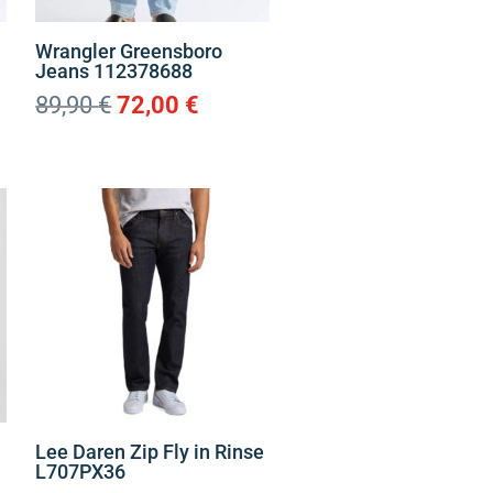
Wrangler Greensboro
n
Jeans 112378688
Original
Η
89,90
€
72,00
€
price
τρέχουσα
ουσα
was:
τιμή
89,90 €.
είναι:
72,00 €.
€.
Lee Daren Zip Fly in Rinse
L707PX36