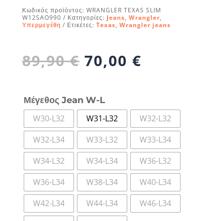
Κωδικός προϊόντος:
WRANGLER TEXAS SLIM
W12SAO990
Κατηγορίες:
Jeans
,
Wrangler
,
Υπερμεγέθη
Ετικέτες:
Texas
,
Wrangler jeans
Original
Η
89,90
€
70,00
€
price
τρέχουσα
was:
τιμή
89,90 €.
είναι:
Μέγεθος Jean W-L
70,00 €.
W30-L32
W31-L32
W32-L32
W32-L34
W33-L32
W33-L34
W34-L32
W34-L34
W36-L32
W36-L34
W38-L34
W40-L34
W42-L34
W44-L34
W46-L34