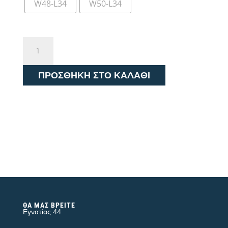
W48-L34
W50-L34
Wrangler
Texas
Slim
ΠΡΟΣΘΉΚΗ ΣΤΟ ΚΑΛΆΘΙ
W12SAO990
ποσότητα
ΘΑ ΜΑΣ ΒΡΕΊΤΕ
Εγνατίας 44