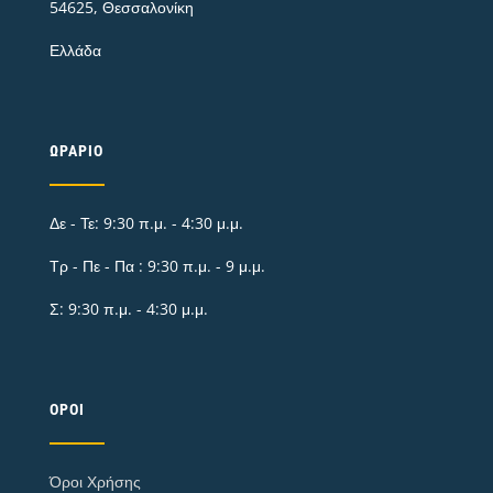
54625, Θεσσαλονίκη
Ελλάδα
ΩΡΆΡΙΟ
Δε - Τε: 9:30 π.μ. - 4:30 μ.μ.
Τρ - Πε - Πα : 9:30 π.μ. - 9 μ.μ.
Σ: 9:30 π.μ. - 4:30 μ.μ.
ΌΡΟΙ
Όροι Χρήσης