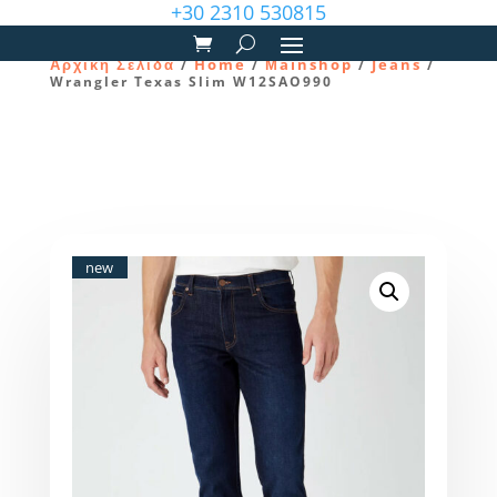
+30 2310 530815
Αρχική Σελίδα
Home
Μainshop
Jeans
/
/
/
/
Wrangler Texas Slim W12SAO990
new