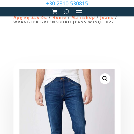
+30 2310 530815
Αρχική Σελίδα
Home
Μainshop
Jeans
/
/
/
/
WRANGLER GREENSBORO JEANS W15QCJ027