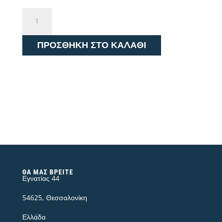
WRANGLER
GREENSBORO
JEANS
ΠΡΟΣΘΉΚΗ ΣΤΟ ΚΑΛΆΘΙ
W15QCJ027
ποσότητα
ΘΑ ΜΑΣ ΒΡΕΊΤΕ
Εγνατίας 44
54625, Θεσσαλονίκη
Ελλάδα