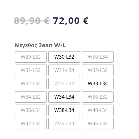
Original
Η
89,90
€
72,00
€
price
τρέχουσα
was:
τιμή
89,90 €.
είναι:
Μέγεθος Jean W-L
72,00 €.
W29-L32
W30-L32
W30-L34
W31-L32
W31-L34
W32-L32
W32-L34
W33-L32
W33-L34
W34-L32
W34-L34
W36-L32
W36-L34
W38-L34
W40-L34
W42-L34
W44-L34
W46-L34