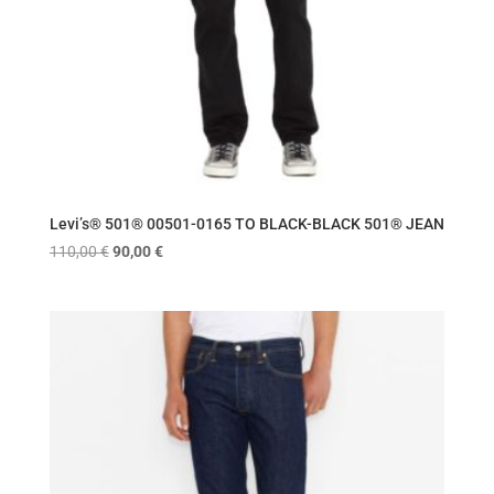
Levi’s® 501® 00501-0165 ΤΟ BLACK-BLACK 501® JEAN
Original
Η
110,00
€
90,00
€
price
τρέχουσα
was:
τιμή
110,00 €.
είναι:
90,00 €.