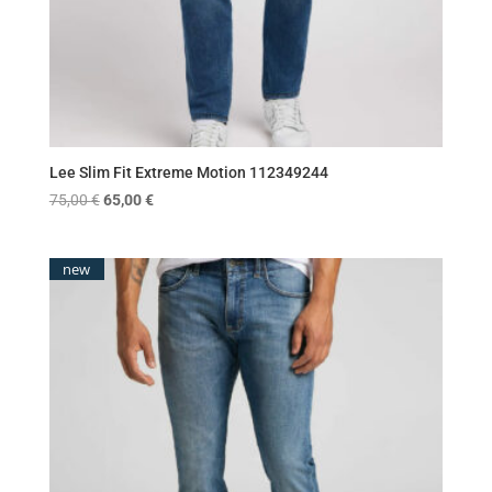
Lee Slim Fit Extreme Motion 112349244
Original
Η
75,00
€
65,00
€
price
τρέχουσα
was:
τιμή
new
75,00 €.
είναι:
65,00 €.