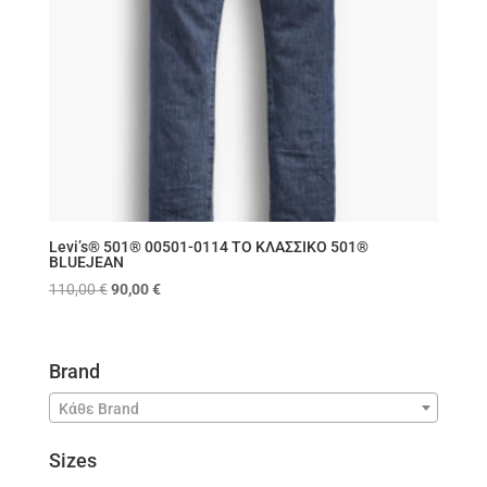
Levi’s® 501® 00501-0114 ΤΟ ΚΛΑΣΣΙΚΟ 501®
BLUEJEAN
Original
Η
110,00
€
90,00
€
price
τρέχουσα
was:
τιμή
110,00 €.
είναι:
Brand
90,00 €.
Κάθε Brand
Sizes