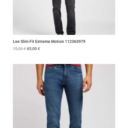
Lee Slim Fit Extreme Motion 112363979
Original
Η
75,00
€
65,00
€
price
τρέχουσα
was:
τιμή
75,00 €.
είναι:
65,00 €.