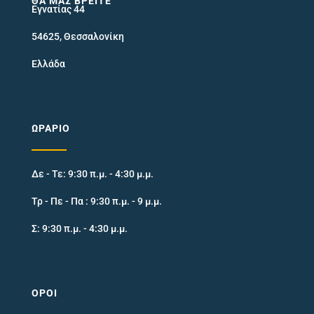
ΘΑ ΜΑΣ ΒΡΕΊΤΕ
Εγνατίας 44
54625, Θεσσαλονίκη
Ελλάδα
ΩΡΆΡΙΟ
Δε - Τε: 9:30 π.μ. - 4:30 μ.μ.
Τρ - Πε - Πα : 9:30 π.μ. - 9 μ.μ.
Σ: 9:30 π.μ. - 4:30 μ.μ.
ΌΡΟΙ