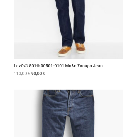
Levi’s® 501® 00501-0101 Μπλε Σκούρο Jean
Original
Η
110,00
€
90,00
€
price
τρέχουσα
was:
τιμή
110,00 €.
είναι:
90,00 €.