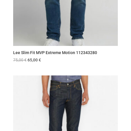
Lee Slim Fit MVP Extreme Motion 112343280
Original
Η
75,00
€
65,00
€
price
τρέχουσα
was:
τιμή
75,00 €.
είναι:
65,00 €.