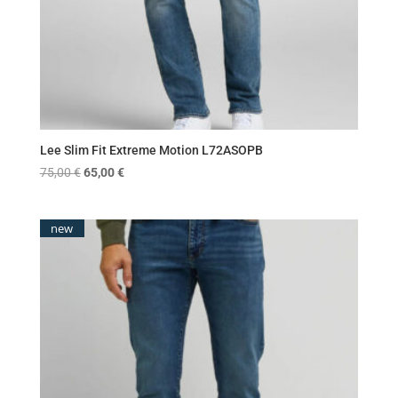
Lee Slim Fit Extreme Motion L72ASOPB
Original
Η
75,00
€
65,00
€
price
τρέχουσα
was:
τιμή
new
75,00 €.
είναι:
65,00 €.