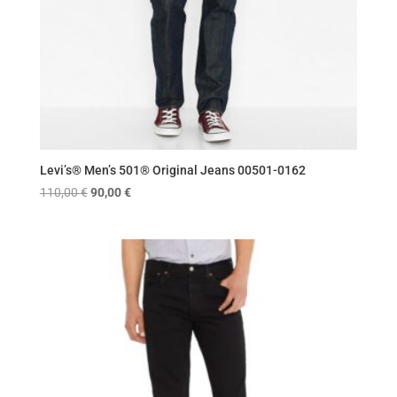
Levi’s® Men’s 501® Original Jeans 00501-0162
Original
Η
110,00
€
90,00
€
price
τρέχουσα
was:
τιμή
110,00 €.
είναι:
90,00 €.