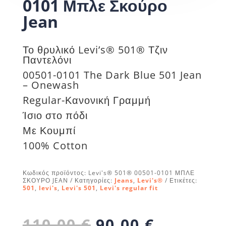
0101 Μπλε Σκούρο
Jean
Το θρυλικό Levi’s® 501® Τζιν
Παντελόνι
00501-0101 The Dark Blue 501 Jean
– Onewash
Regular-Κανονική Γραμμή
Ίσιο στο πόδι
Με Κουμπί
100% Cotton
Κωδικός προϊόντος:
Levi's® 501® 00501-0101 ΜΠΛΕ
ΣΚΟΥΡΟ JEAN
Κατηγορίες:
Jeans
,
Levi's®
Ετικέτες:
501
,
levi's
,
Levi's 501
,
Levi's regular fit
Original
Η
110,00
€
90,00
€