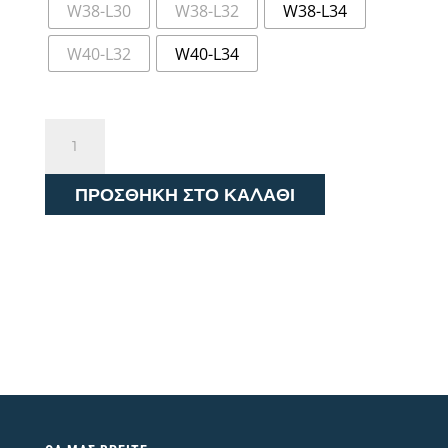
W38-L30
W38-L32
W38-L34
W40-L32
W40-L34
Levi's®
501®
00501-
ΠΡΟΣΘΉΚΗ ΣΤΟ ΚΑΛΆΘΙ
0101
Μπλε
Σκούρο
Jean
ποσότητα