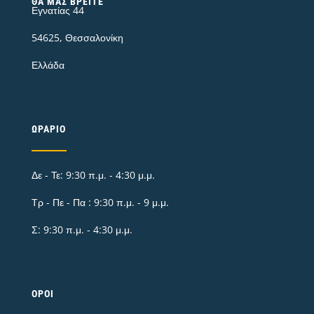
ΘΑ ΜΑΣ ΒΡΕΊΤΕ
Εγνατίας 44
54625, Θεσσαλονίκη
Ελλάδα
ΩΡΆΡΙΟ
Δε - Τε: 9:30 π.μ. - 4:30 μ.μ.
Τρ - Πε - Πα : 9:30 π.μ. - 9 μ.μ.
Σ: 9:30 π.μ. - 4:30 μ.μ.
ΌΡΟΙ