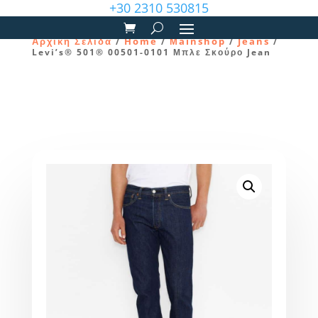
+30 2310 530815
Αρχική Σελίδα
Home
Μainshop
Jeans
/
/
/
/
Levi’s® 501® 00501-0101 Μπλε Σκούρο Jean