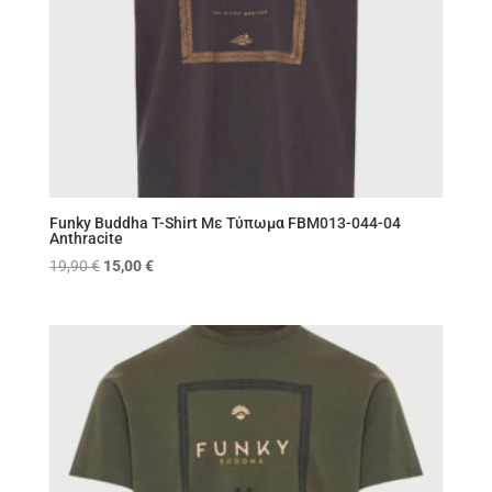
Funky Buddha T-Shirt Με Τύπωμα FBM013-044-04
Anthracite
Original
Η
19,90
€
15,00
€
price
τρέχουσα
was:
τιμή
19,90 €.
είναι:
15,00 €.