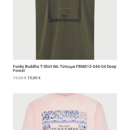
Funky Buddha T-Shirt Με Τύπωμα FBM013-044-04 Deep
Forest
Original
Η
19,90
€
15,00
€
price
τρέχουσα
was:
τιμή
19,90 €.
είναι:
15,00 €.