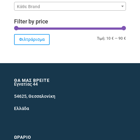
Κάθε Brand
Filter by price
Ελάχιστ
Μέγιστ
Τιμή:
10 €
—
90 €
Φιλτράρισμα
τιμή
τιμή
ΘΑ ΜΑΣ ΒΡΕΊΤΕ
Εγνατίας 44
54625, Θεσσαλονίκη
Ελλάδα
ΩΡΆΡΙΟ