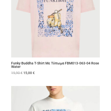
Funky Buddha T-Shirt Με Τύπωμα FBM013-063-04 Rose
Water
Original
Η
19,90
€
15,00
€
price
τρέχουσα
was:
τιμή
19,90 €.
είναι:
15,00 €.