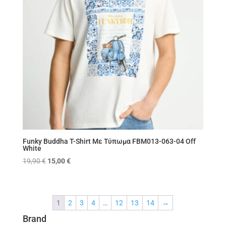
Funky Buddha T-Shirt Με Τύπωμα FBM013-063-04 Off
White
Original
Η
19,90
€
15,00
€
price
τρέχουσα
was:
τιμή
19,90 €.
είναι:
1
2
3
4
…
12
13
14
→
15,00 €.
Brand