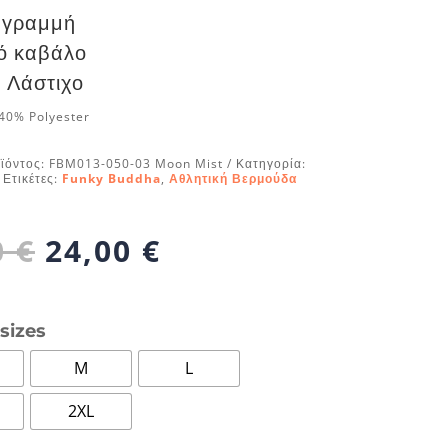
 γραμμή
ό καβάλο
 Λάστιχο
40% Polyester
ϊόντος:
FBM013-050-03 Moon Mist
Κατηγορία:
Ετικέτες:
Funky Buddha
,
Αθλητική Βερμούδα
Original
Η
0
€
24,00
€
price
τρέχουσα
was:
τιμή
29,90 €.
είναι:
sizes
24,00 €.
M
L
2XL