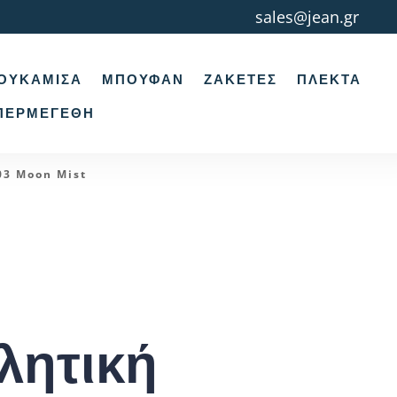
sales@jean.gr
ΟΥΚΆΜΙΣΑ
ΜΠΟΥΦΆΝ
ΖΑΚΈΤΕΣ
ΠΛΕΚΤΆ
ΠΕΡΜΕΓΈΘΗ
03 Moon Mist
λητική