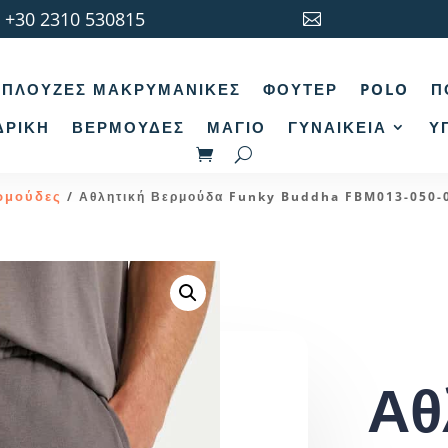
+30 2310 530815

ΠΛΟΎΖΕΣ ΜΑΚΡΥΜΆΝΙΚΕΣ
ΦΟΎΤΕΡ
POLO
Π
ΔΡΙΚΉ
ΒΕΡΜΟΎΔΕΣ
ΜΑΓΙΌ
ΓΥΝΑΙΚΕΊΑ
Υ
ρμούδες
/ Αθλητική Βερμούδα Funky Buddha FBM013-050-
Αθ