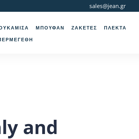
sales@jean.gr
ΟΥΚΆΜΙΣΑ
ΜΠΟΥΦΆΝ
ΖΑΚΈΤΕΣ
ΠΛΕΚΤΆ
ΠΕΡΜΕΓΈΘΗ
ly and