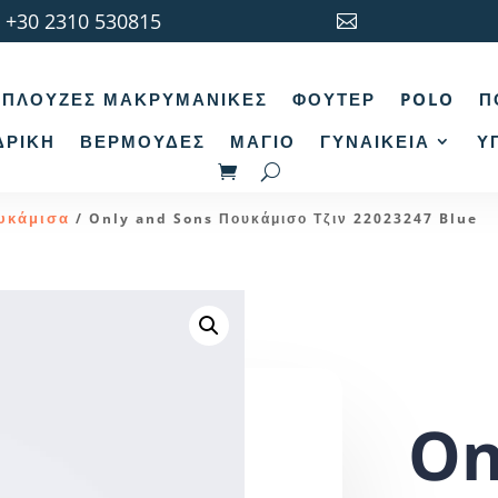
+30 2310 530815

ΠΛΟΎΖΕΣ ΜΑΚΡΥΜΆΝΙΚΕΣ
ΦΟΎΤΕΡ
POLO
Π
ΔΡΙΚΉ
ΒΕΡΜΟΎΔΕΣ
ΜΑΓΙΌ
ΓΥΝΑΙΚΕΊΑ
Υ
υκάμισα
/ Only and Sons Πουκάμισο Τζιν 22023247 Blue
On