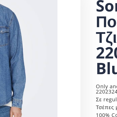
So
Πο
Τζ
22
Bl
Only an
220232
Σε regu
Τσέπες 
100% C