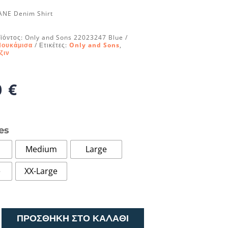
ANE Denim Shirt
ϊόντος:
Only and Sons 22023247 Blue
Πουκάμισα
Ετικέτες:
Only and Sons
,
ζιν
0
€
es
Medium
Large
e
XX-Large
ΠΡΟΣΘΉΚΗ ΣΤΟ ΚΑΛΆΘΙ