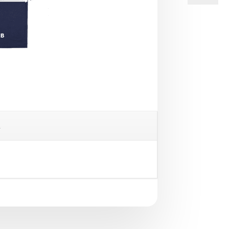
Sons
Πουκάμισ
Τζιν
2202324
Blue
ποσότητα
L