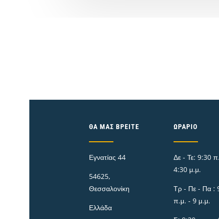
ΘΑ ΜΑΣ ΒΡΕΊΤΕ
ΩΡΆΡΙΟ
Εγνατίας 44
Δε - Τε: 9:30 π.
4:30 μ.μ.
54625,
Θεσσαλονίκη
Τρ - Πε - Πα : 
π.μ. - 9 μ.μ.
Ελλάδα