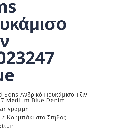
ns
υκάμισο
ιν
023247
ue
d Sons Ανδρικό Πουκάμισο Τζιν
47 Medium Blue Denim
lar γραμμή
με Κουμπάκι στο Στήθος
otton