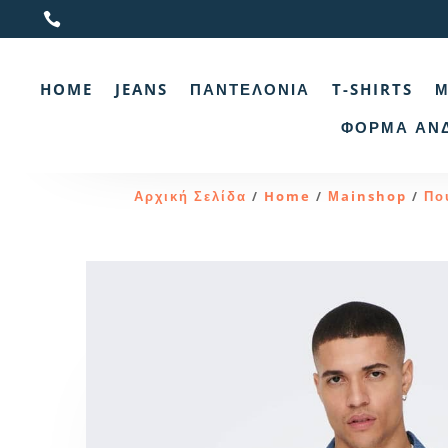

HOME
JEANS
ΠΑΝΤΕΛΌΝΙΑ
T-SHIRTS
Μ
ΦΌΡΜΑ ΑΝ
Αρχική Σελίδα
Home
Μainshop
Πο
/
/
/