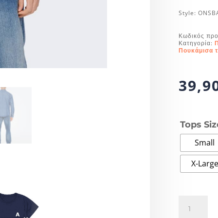
Style: ONSB
Κωδικός προ
Κατηγορία:
Πουκάμισα τ
39,9
Tops Siz
Small
X-Larg
Only
and