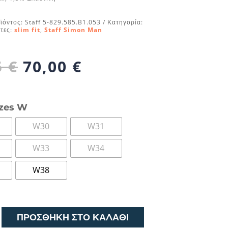
ϊόντος:
Staff 5-829.585.B1.053
Κατηγορία:
έτες:
slim fit
,
Staff Simon Man
Original
Η
5
€
70,00
€
price
τρέχουσα
was:
τιμή
89,95 €.
είναι:
izes W
70,00 €.
W30
W31
W33
W34
W38
ΠΡΟΣΘΉΚΗ ΣΤΟ ΚΑΛΆΘΙ