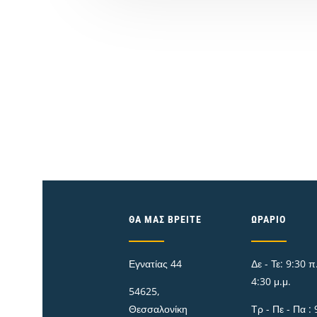
ΘΑ ΜΑΣ ΒΡΕΊΤΕ
ΩΡΆΡΙΟ
Εγνατίας 44
Δε - Τε: 9:30 π.
4:30 μ.μ.
54625,
Θεσσαλονίκη
Τρ - Πε - Πα : 