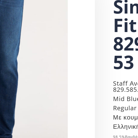
Si
Fit
82
53
Staff Αν
829.585
Mid Blu
Regular
Με κουμ
Ελληνικ
98,5%Βαμβάκ