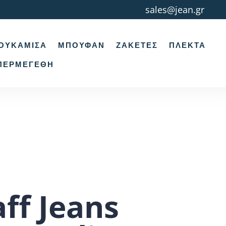
sales@jean.gr
ΟΥΚΆΜΙΣΑ
ΜΠΟΥΦΆΝ
ΖΑΚΈΤΕΣ
ΠΛΕΚΤΆ
ΠΕΡΜΕΓΈΘΗ
aff Jeans