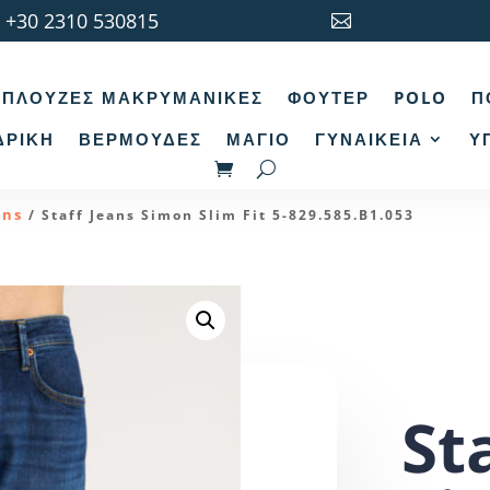
+30 2310 530815

ΠΛΟΎΖΕΣ ΜΑΚΡΥΜΆΝΙΚΕΣ
ΦΟΎΤΕΡ
POLO
Π
ΔΡΙΚΉ
ΒΕΡΜΟΎΔΕΣ
ΜΑΓΙΌ
ΓΥΝΑΙΚΕΊΑ
Υ
ans
/ Staff Jeans Simon Slim Fit 5-829.585.B1.053
St