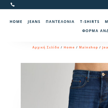

HOME
JEANS
ΠΑΝΤΕΛΌΝΙΑ
T-SHIRTS
Μ
ΦΌΡΜΑ ΑΝ
Αρχική Σελίδα
Home
Μainshop
Je
/
/
/