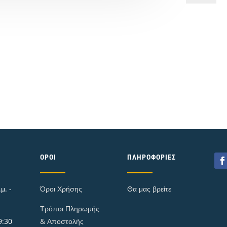
Simon
Slim
Fit
5-
829.585.
ποσότητα
ΌΡΟΙ
ΠΛΗΡΟΦΟΡΊΕΣ
μ. -
Όροι Χρήσης
Θα μας βρείτε
Τρόποι Πληρωμής
9:30
& Αποστολής