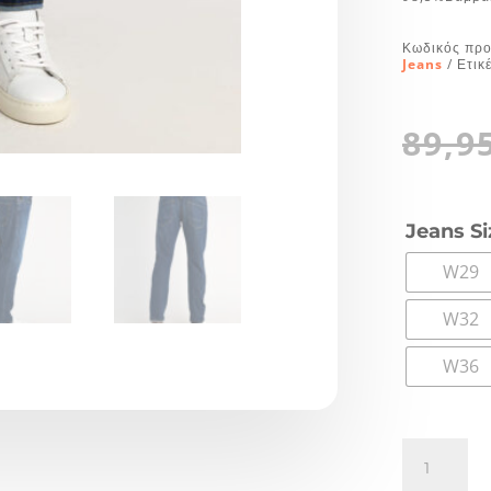
Κωδικός προ
Jeans
Ετικ
89,9
Jeans S
W29
W32
W36
Staff
Jeans