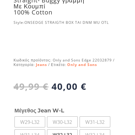
Straight- Buggy γραμμή
Με Κουμπί
100% Cotton
Style:
ONSEDGE STRAIGTH
BOX TAI DNM MU OTL
Κωδικός προϊόντος:
Only and Sons Edge 22032879
Κατηγορία:
Jeans
Ετικέτα:
Only and Sons
Original
Η
49,99
€
40,00
€
price
τρέχουσα
was:
τιμή
49,99 €.
είναι:
Μέγεθος Jean W-L
40,00 €.
W29-L32
W30-L32
W31-L32
W31-L34
W32-L32
W32-L34