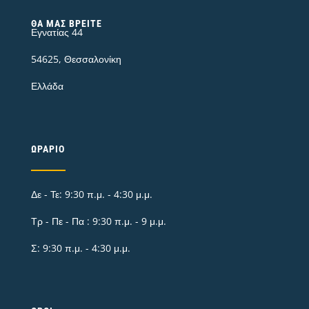
ΘΑ ΜΑΣ ΒΡΕΊΤΕ
Εγνατίας 44
54625, Θεσσαλονίκη
Ελλάδα
ΩΡΆΡΙΟ
Δε - Τε: 9:30 π.μ. - 4:30 μ.μ.
Τρ - Πε - Πα : 9:30 π.μ. - 9 μ.μ.
Σ: 9:30 π.μ. - 4:30 μ.μ.