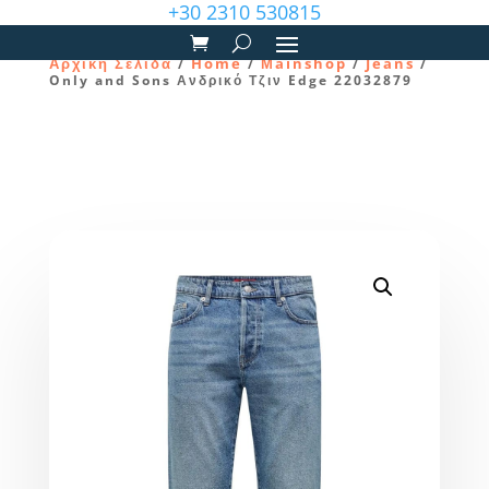
+30 2310 530815
Αρχική Σελίδα
Home
Μainshop
Jeans
/
/
/
/
Only and Sons Ανδρικό Τζιν Edge 22032879