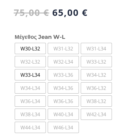
Original
Η
75,00
€
65,00
€
price
τρέχουσα
was:
τιμή
75,00 €.
είναι:
Μέγεθος Jean W-L
65,00 €.
W30-L32
W31-L32
W31-L34
W32-L32
W32-L34
W33-L32
W33-L34
W33-L36
W34-L32
W34-L34
W34-L36
W36-L32
W36-L34
W36-L36
W38-L32
W38-L34
W40-L34
W42-L34
W44-L34
W46-L34