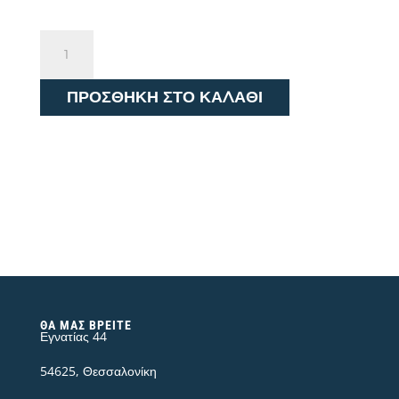
Lee
Slim
Fit
ΠΡΟΣΘΉΚΗ ΣΤΟ ΚΑΛΆΘΙ
MVP
Extreme
Motion
112343280
ποσότητα
ΘΑ ΜΑΣ ΒΡΕΊΤΕ
Εγνατίας 44
54625, Θεσσαλονίκη