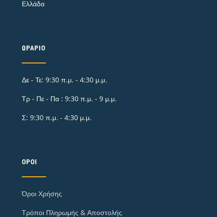
Ελλάδα
ΩΡΆΡΙΟ
Δε - Τε: 9:30 π.μ. - 4:30 μ.μ.
Τρ - Πε - Πα : 9:30 π.μ. - 9 μ.μ.
Σ: 9:30 π.μ. - 4:30 μ.μ.
ΌΡΟΙ
Όροι Χρήσης
Τρόποι Πληρωμής & Αποστολής