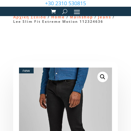
+30 2310 530815
Αρχική Σελίδα
Home
Μainshop
Jeans
/
/
/
/
Lee Slim Fit Extreme Motion 112324636
new