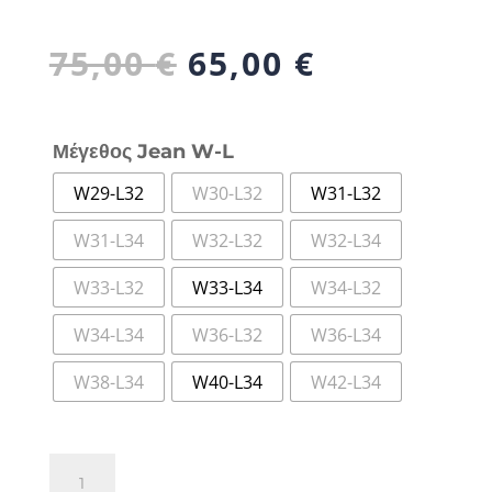
Original
Η
75,00
€
65,00
€
price
τρέχουσα
was:
τιμή
75,00 €.
είναι:
Μέγεθος Jean W-L
65,00 €.
W29-L32
W30-L32
W31-L32
W31-L34
W32-L32
W32-L34
W33-L32
W33-L34
W34-L32
W34-L34
W36-L32
W36-L34
W38-L34
W40-L34
W42-L34
Lee
Slim