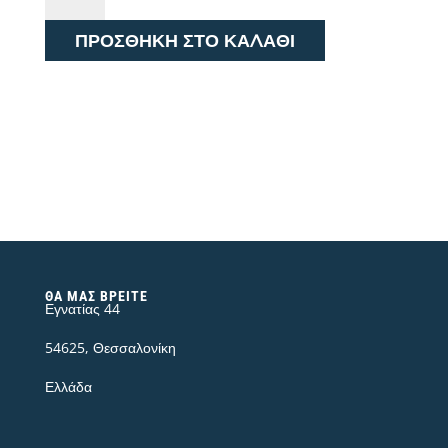
Fit
ΠΡΟΣΘΉΚΗ ΣΤΟ ΚΑΛΆΘΙ
Extreme
Motion
112324636
ποσότητα
ΘΑ ΜΑΣ ΒΡΕΊΤΕ
Εγνατίας 44
54625, Θεσσαλονίκη
Ελλάδα