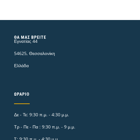
ΘΑ ΜΑΣ ΒΡΕΊΤΕ
Εγνατίας 44
54625, Θεσσαλονίκη
Ελλάδα
ΩΡΆΡΙΟ
Δε - Τε: 9:30 π.μ. - 4:30 μ.μ.
Τρ - Πε - Πα : 9:30 π.μ. - 9 μ.μ.
Σ: 9:30 π.μ. - 4:30 μ.μ.