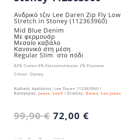
Ανδρικό τζιν Lee Daren Zip Fly Low
Stretch in
Stoney
(112363960)
Mid Blue Denim
Με φερμουάρ
Μεσαίο καβάλο
Κανονικό στη μέση
Regular Slim στο πόδι
92% Cotton 6% Elastomultiester 2% Elastane
Colour:
Stoney
Κωδικός προϊόντος:
Lee Daren 112363960
Κατηγορίες:
Jeans
,
Lee®
Ετικέτες:
Daren
,
Lee jeans
Original
Η
99,90
€
72,00
€
price
τρέχουσα
was:
τιμή