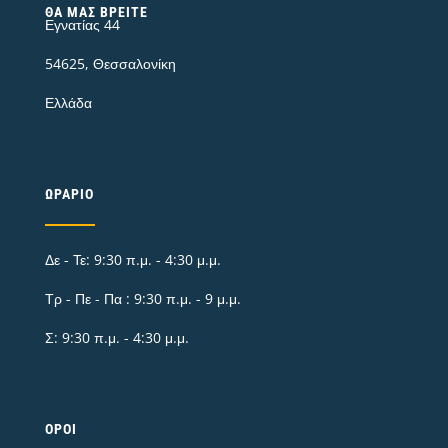
ΘΑ ΜΑΣ ΒΡΕΊΤΕ
Εγνατίας 44
54625, Θεσσαλονίκη
Ελλάδα
ΩΡΆΡΙΟ
Δε - Τε: 9:30 π.μ. - 4:30 μ.μ.
Τρ - Πε - Πα : 9:30 π.μ. - 9 μ.μ.
Σ: 9:30 π.μ. - 4:30 μ.μ.
ΌΡΟΙ