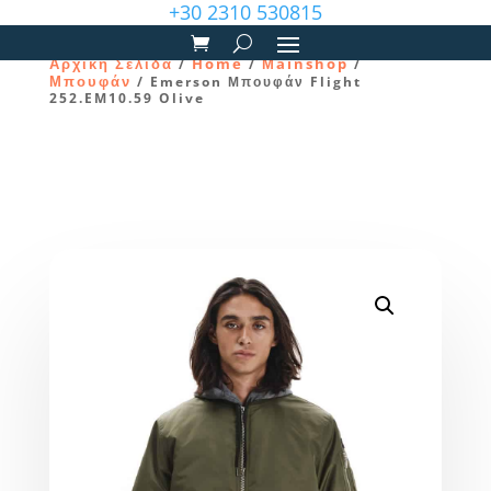
+30 2310 530815
Αρχική Σελίδα
Home
Μainshop
/
/
/
Μπουφάν
/ Emerson Μπουφάν Flight
252.EM10.59 Olive