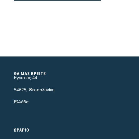
jogger
FBM012-
051-
02
Dk
Grey
ποσότητα
ΘΑ ΜΑΣ ΒΡΕΊΤΕ
Εγνατίας 44
54625, Θεσσαλονίκη
Ελλάδα
ΩΡΆΡΙΟ