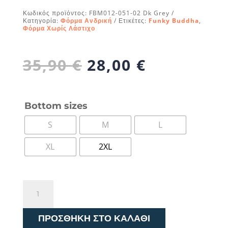
Κωδικός προϊόντος:
FBM012-051-02 Dk Grey
Κατηγορία:
Φόρμα Ανδρική
Ετικέτες:
Funky Buddha
,
Φόρμα Χωρίς Λάστιχο
Original
Η
35,90
€
28,00
€
price
τρέχουσα
was:
τιμή
35,90 €.
είναι:
Bottom sizes
28,00 €.
S
M
L
XL
2XL
Funky
Buddha
Παντελόνι
ΠΡΟΣΘΉΚΗ ΣΤΟ ΚΑΛΆΘΙ
Φόρμας