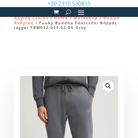
+30 2310 530815
Αρχική Σελίδα
Home
Μainshop
Φόρμα
/
/
/
Ανδρική
/ Funky Buddha Παντελόνι Φόρμας
jogger FBM012-051-02 Dk Grey