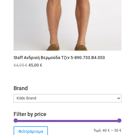
Staff Ανδρική Βερμούδα Τζιν 5-890.733.B4.053
Original
Η
64,95
€
45,00
€
price
τρέχουσα
was:
τιμή
64,95 €.
είναι:
Brand
45,00 €.
Filter by price
Ελάχιστ
Μέγιστ
Τιμή:
40 €
—
50 €
Φιλτράρισμα