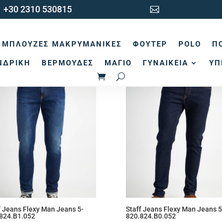
+30 2310 530815

κή σελίδα
/ Προϊόντα με ετικέτα “Skinny”
ΜΠΛΟΎΖΕΣ ΜΑΚΡΥΜΆΝΙΚΕΣ
ΦΟΎΤΕΡ
POLO
Π
kinny
ΝΔΡΙΚΉ
ΒΕΡΜΟΎΔΕΣ
ΜΑΓΙΌ
ΓΥΝΑΙΚΕΊΑ
ΥΠ
Sorted
άλλονται όλα - 2 αποτελέσματα
by
latest
f Jeans Flexy Man Jeans 5-
Staff Jeans Flexy Man Jeans 5
824.B1.052
820.824.B0.052