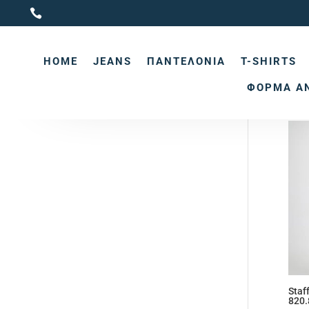

Brand
Αρχι
HOME
JEANS
ΠΑΝΤΕΛΌΝΙΑ
T-SHIRTS
S
ΦΌΡΜΑ Α
Προβ
Staf
820.