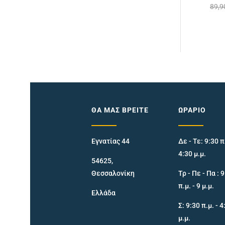
89,
ΘΑ ΜΑΣ ΒΡΕΊΤΕ
ΩΡΆΡΙΟ
Εγνατίας 44
Δε - Τε: 9:30 π.
4:30 μ.μ.
54625,
Θεσσαλονίκη
Τρ - Πε - Πα : 
π.μ. - 9 μ.μ.
Ελλάδα
Σ: 9:30 π.μ. - 4
μ.μ.