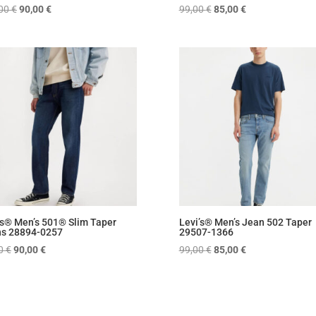
Original
Η
Original
Η
,00
€
90,00
€
99,00
€
85,00
€
price
τρέχουσα
price
τρέχουσα
was:
τιμή
was:
τιμή
110,00 €.
είναι:
99,00 €.
είναι:
90,00 €.
85,00 €.
’s® Men’s 501® Slim Taper
Levi’s® Men’s Jean 502 Taper
s 28894-0257
29507-1366
Original
Η
Original
Η
00
€
90,00
€
99,00
€
85,00
€
price
τρέχουσα
price
τρέχουσα
was:
τιμή
was:
τιμή
99,00 €.
είναι:
99,00 €.
είναι:
90,00 €.
85,00 €.