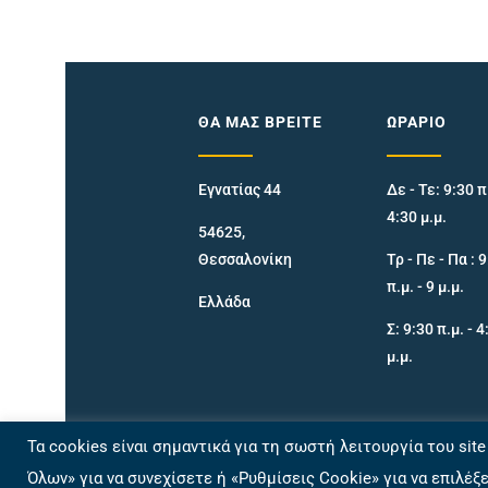
ΘΑ ΜΑΣ ΒΡΕΊΤΕ
ΩΡΆΡΙΟ
Εγνατίας 44
Δε - Τε: 9:30 π.
4:30 μ.μ.
54625,
Θεσσαλονίκη
Τρ - Πε - Πα : 
π.μ. - 9 μ.μ.
Ελλάδα
Σ: 9:30 π.μ. - 4
μ.μ.
Τα cookies είναι σημαντικά για τη σωστή λειτουργία του sit
Όλων» για να συνεχίσετε ή «Ρυθμίσεις Cookie» για να επιλέξ