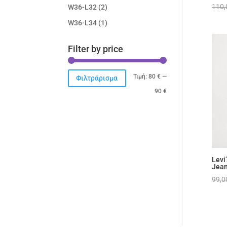
110
W36-L32
(2)
W36-L34
(1)
Filter by price
Ελάχιστη
Μέγιστη
Τιμή:
80 €
—
Φιλτράρισμα
τιμή
τιμή
90 €
Levi
Jean
99,