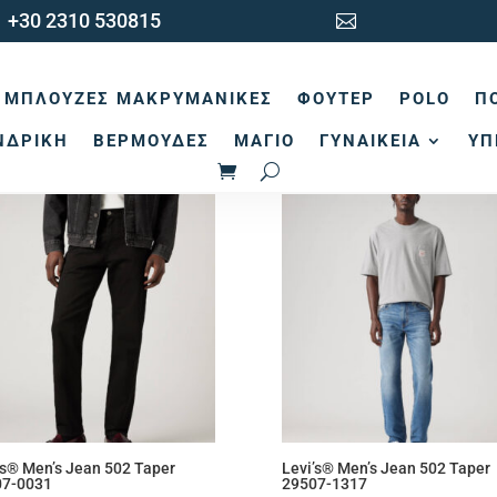
+30 2310 530815

κή σελίδα
/ Προϊόντα με ετικέτα “Levi's tapered fit”
ΜΠΛΟΎΖΕΣ ΜΑΚΡΥΜΆΝΙΚΕΣ
ΦΟΎΤΕΡ
POLO
Π
vi's tapered fit
ΝΔΡΙΚΉ
ΒΕΡΜΟΎΔΕΣ
ΜΑΓΙΌ
ΓΥΝΑΙΚΕΊΑ
ΥΠ
Sorted
άλλονται όλα - 5 αποτελέσματα
by
latest
’s® Men’s Jean 502 Taper
Levi’s® Men’s Jean 502 Taper
07-0031
29507-1317