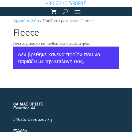
+30 2310 530815
Αρχική σελίδα
/ Προϊόντα με ετικέτα “Fleece”
Fleece
Άνετο, μαλακό και ανθεκτικό ύφασμα φλις
Δεν βρέθηκε κανένα προϊόν που να
ταιριάζει με την επιλογή σας.
ΘΑ ΜΑΣ ΒΡΕΊΤΕ
Εγνατίας 44
54625, Θεσσαλονίκη
Ελλάδα