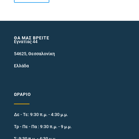
τιμή
τιμή
ΘΑ ΜΑΣ ΒΡΕΊΤΕ
Εγνατίας 44
54625, Θεσσαλονίκη
Ελλάδα
ΩΡΆΡΙΟ
Δε - Τε: 9:30 π.μ. - 4:30 μ.μ.
Τρ - Πε - Πα : 9:30 π.μ. - 9 μ.μ.
Σ: 9:30 π.μ. - 4:30 μ.μ.