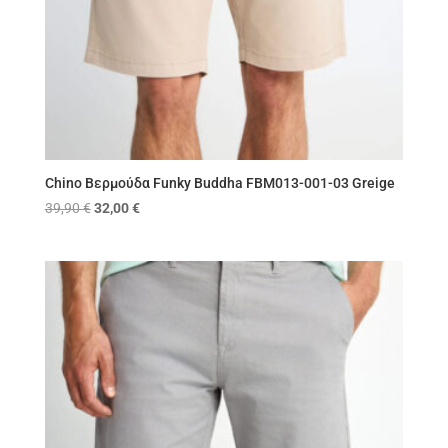
Chino Βερμούδα Funky Buddha FBM013-001-03 Greige
Original
Η
39,90
€
32,00
€
price
τρέχουσα
was:
τιμή
39,90 €.
είναι:
32,00 €.