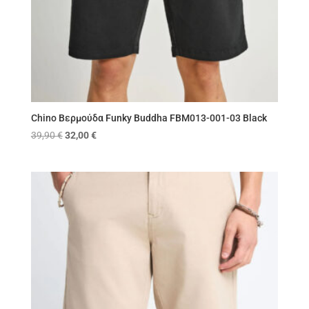
Chino Βερμούδα Funky Buddha FBM013-001-03 Black
Original
Η
39,90
€
32,00
€
price
τρέχουσα
was:
τιμή
39,90 €.
είναι:
32,00 €.