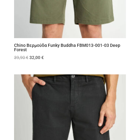
Chino Βερμούδα Funky Buddha FBM013-001-03 Deep
Forest
Original
Η
39,90
€
32,00
€
price
τρέχουσα
was:
τιμή
39,90 €.
είναι:
32,00 €.