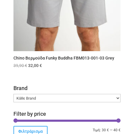
Chino Βερμούδα Funky Buddha FBM013-001-03 Grey
Original
Η
39,90
€
32,00
€
price
τρέχουσα
was:
τιμή
39,90 €.
είναι:
Brand
32,00 €.
Filter by price
Ελάχιστ
Μέγιστ
Τιμή:
30 €
—
40 €
Φιλτράρισμα