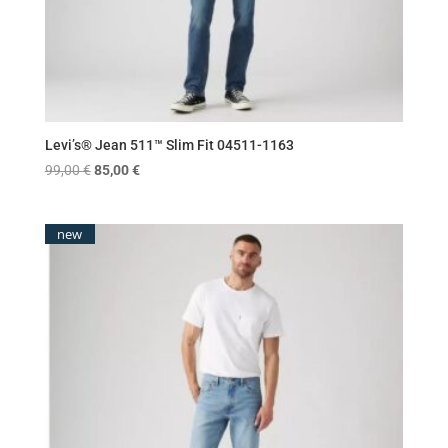
Levi’s® Jean 511™ Slim Fit 04511-1163
Original
Η
99,00
€
85,00
€
price
τρέχουσα
was:
τιμή
new
99,00 €.
είναι:
85,00 €.