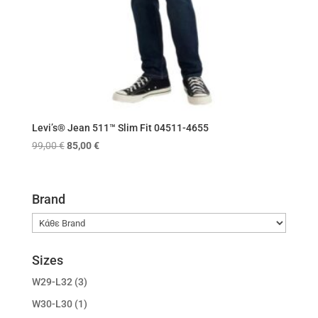
Levi’s® Jean 511™ Slim Fit 04511-4655
Original
Η
99,00
€
85,00
€
price
τρέχουσα
was:
τιμή
99,00 €.
είναι:
Brand
85,00 €.
Sizes
W29-L32
(3)
W30-L30
(1)