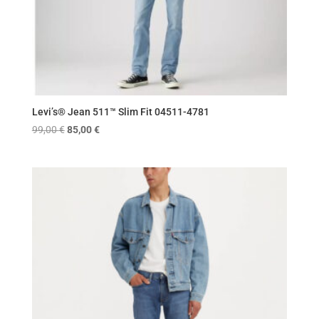
Levi’s® Jean 511™ Slim Fit 04511-4781
Original
Η
99,00
€
85,00
€
price
τρέχουσα
was:
τιμή
99,00 €.
είναι:
85,00 €.