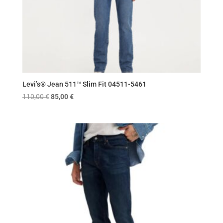
Levi’s® Jean 511™ Slim Fit 04511-5461
Original
Η
110,00
€
85,00
€
price
τρέχουσα
was:
τιμή
110,00 €.
είναι:
85,00 €.