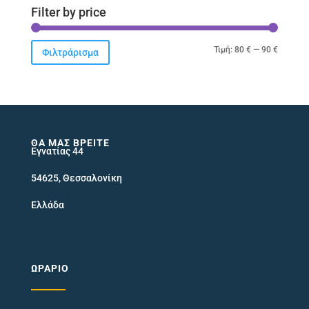
Filter by price
Ελάχιστ
Μέγιστ
Τιμή:
80 €
—
90 €
Φιλτράρισμα
τιμή
τιμή
ΘΑ ΜΑΣ ΒΡΕΊΤΕ
Εγνατίας 44
54625, Θεσσαλονίκη
Ελλάδα
ΩΡΆΡΙΟ