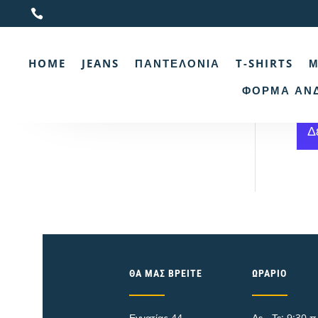

Αρχι
HOME
JEANS
ΠΑΝΤΕΛΌΝΙΑ
T-SHIRTS
Μ
Φ
ΦΌΡΜΑ ΑΝ
Βαμβ
Δ
ΘΑ ΜΑΣ ΒΡΕΊΤΕ
ΩΡΆΡΙΟ
Εγνατίας 44
Δε - Τε: 9:30 π.