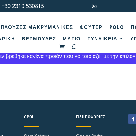
+30 2310 530815

κή σελίδα
/ Προϊόντα με ετικέτα “Φλάμα”
ΠΛΟΎΖΕΣ ΜΑΚΡΥΜΆΝΙΚΕΣ
ΦΟΎΤΕΡ
POLO
Π
λάμα
ΔΡΙΚΉ
ΒΕΡΜΟΎΔΕΣ
ΜΑΓΙΌ
ΓΥΝΑΙΚΕΊΑ
Υ
άκι Φλάμα
εν βρέθηκε κανένα προϊόν που να ταιριάζει με την επιλογ
ΌΡΟΙ
ΠΛΗΡΟΦΟΡΊΕΣ
μ. -
Όροι Χρήσης
Θα μας βρείτε