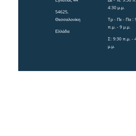
4:30 μ.μ.
54625,
Θεσσαλονίκη
Τρ - Πε - Πα : 
π.μ. - 9 μ.μ.
Ελλάδα
Σ: 9:30 π.μ. - 
μ.μ.