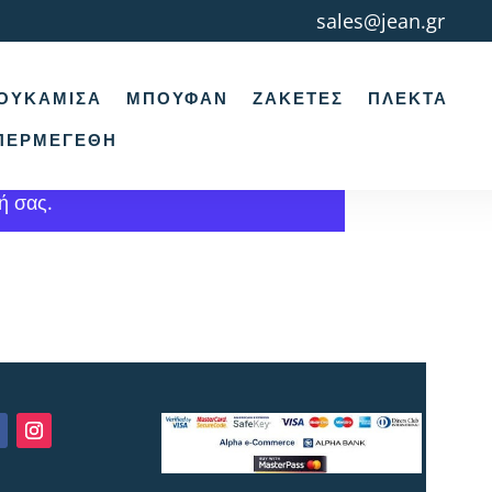
sales@jean.gr
ΟΥΚΆΜΙΣΑ
ΜΠΟΥΦΆΝ
ΖΑΚΈΤΕΣ
ΠΛΕΚΤΆ
ΠΕΡΜΕΓΈΘΗ
ή σας.