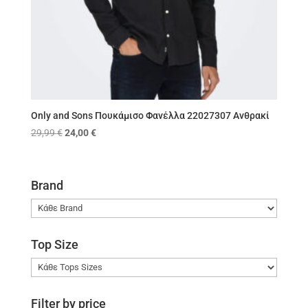
Only and Sons Πουκάμισο Φανέλλα 22027307 Ανθρακί
Original
Η
29,99
€
24,00
€
price
τρέχουσα
was:
τιμή
29,99 €.
είναι:
Brand
24,00 €.
Top Size
Filter by price