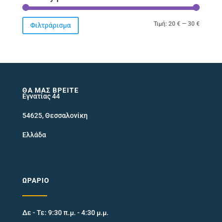
Ελάχιστ
Μέγιστ
Τιμή:
20 €
—
30 €
Φιλτράρισμα
τιμή
τιμή
ΘΑ ΜΑΣ ΒΡΕΊΤΕ
Εγνατίας 44
54625, Θεσσαλονίκη
Ελλάδα
ΩΡΆΡΙΟ
Δε - Τε: 9:30 π.μ. - 4:30 μ.μ.