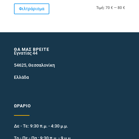
Ελάχιστ
Μέγιστ
Τιμή:
70 €
—
80 €
Φιλτράρισμα
τιμή
τιμή
ΘΑ ΜΑΣ ΒΡΕΊΤΕ
Εγνατίας 44
54625, Θεσσαλονίκη
Ελλάδα
ΩΡΆΡΙΟ
Δε - Τε: 9:30 π.μ. - 4:30 μ.μ.
Τρ - Πε - Πα : 9:30 π.μ. - 9 μ.μ.