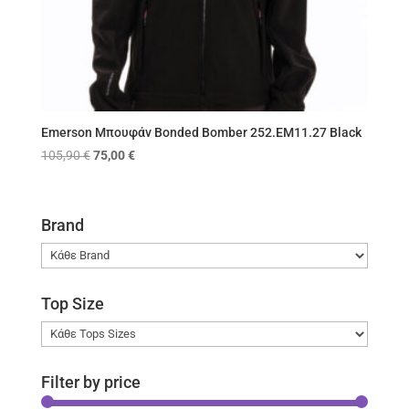
Emerson Μπουφάν Bonded Bomber 252.EM11.27 Black
Original
Η
105,90
€
75,00
€
price
τρέχουσα
was:
τιμή
105,90 €.
είναι:
Brand
75,00 €.
Top Size
Filter by price