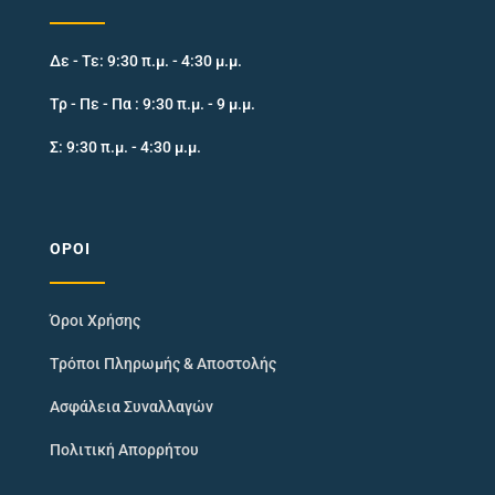
Δε - Τε: 9:30 π.μ. - 4:30 μ.μ.
Τρ - Πε - Πα : 9:30 π.μ. - 9 μ.μ.
Σ: 9:30 π.μ. - 4:30 μ.μ.
ΌΡΟΙ
Όροι Χρήσης
Τρόποι Πληρωμής & Αποστολής
Ασφάλεια Συναλλαγών
Πολιτική Απορρήτου