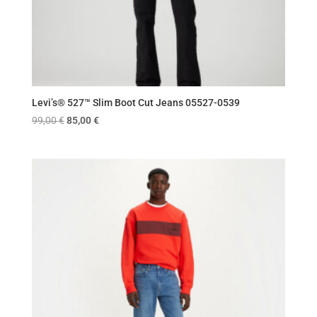
Levi’s® 527™ Slim Boot Cut Jeans 05527-0539
Original
Η
99,00
€
85,00
€
price
τρέχουσα
was:
τιμή
99,00 €.
είναι:
85,00 €.