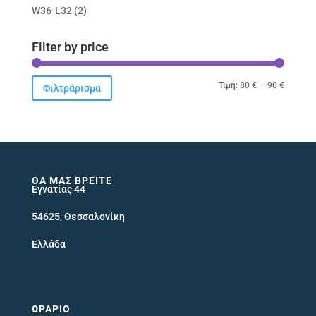
W36-L32
(2)
Filter by price
Ελάχιστ
Μέγιστ
Τιμή:
80 €
—
90 €
Φιλτράρισμα
τιμή
τιμή
ΘΑ ΜΑΣ ΒΡΕΊΤΕ
Εγνατίας 44
54625, Θεσσαλονίκη
Ελλάδα
ΩΡΆΡΙΟ