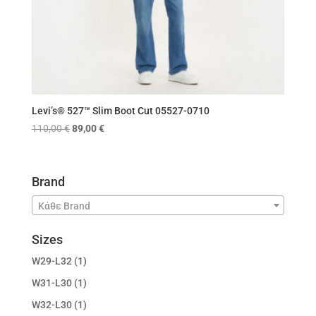
Levi’s® 527™ Slim Boot Cut 05527-0710
Original
Η
110,00
€
89,00
€
price
τρέχουσα
was:
τιμή
110,00 €.
είναι:
Brand
89,00 €.
Κάθε Brand
Sizes
W29-L32
(1)
W31-L30
(1)
W32-L30
(1)