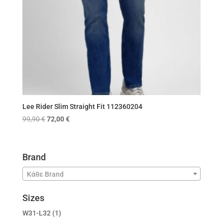
Lee Rider Slim Straight Fit 112360204
Original
Η
99,90
€
72,00
€
price
τρέχουσα
was:
τιμή
99,90 €.
είναι:
Brand
72,00 €.
Κάθε Brand
Sizes
W31-L32
(1)