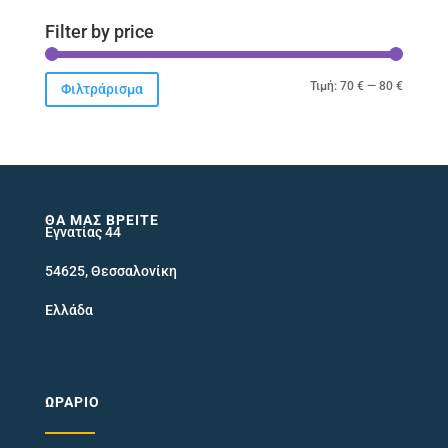
Filter by price
Ελάχιστ
Μέγιστ
Τιμή:
70 €
—
80 €
Φιλτράρισμα
τιμή
τιμή
ΘΑ ΜΑΣ ΒΡΕΊΤΕ
Εγνατίας 44
54625, Θεσσαλονίκη
Ελλάδα
ΩΡΆΡΙΟ