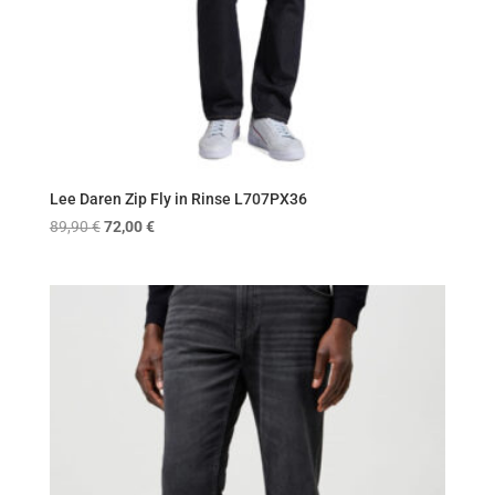
Lee Daren Zip Fly in Rinse L707PX36
Original
Η
89,90
€
72,00
€
price
τρέχουσα
was:
τιμή
89,90 €.
είναι:
72,00 €.