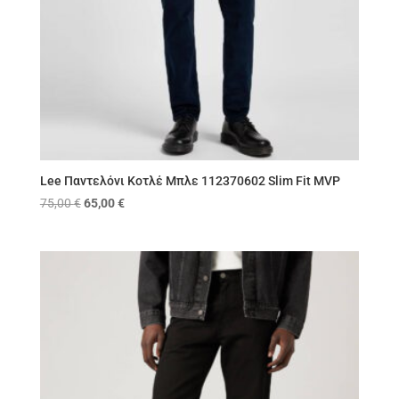
Lee Παντελόνι Κοτλέ Μπλε 112370602 Slim Fit MVP
Original
Η
75,00
€
65,00
€
price
τρέχουσα
was:
τιμή
75,00 €.
είναι:
65,00 €.