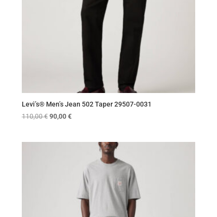
Levi’s® Men’s Jean 502 Taper 29507-0031
Original
Η
110,00
€
90,00
€
price
τρέχουσα
was:
τιμή
110,00 €.
είναι:
90,00 €.