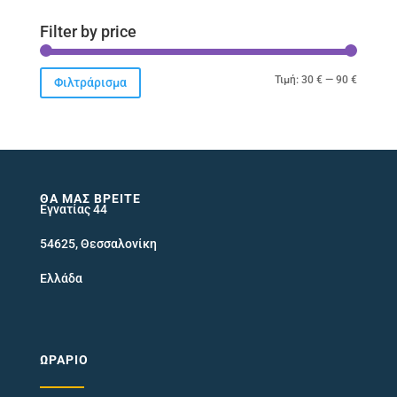
Filter by price
Ελάχιστ
Μέγιστ
Τιμή:
30 €
—
90 €
Φιλτράρισμα
τιμή
τιμή
ΘΑ ΜΑΣ ΒΡΕΊΤΕ
Εγνατίας 44
54625, Θεσσαλονίκη
Ελλάδα
ΩΡΆΡΙΟ