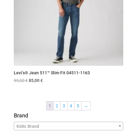
Levi’s® Jean 511™ Slim Fit 04511-1163
Original
Η
99,00
€
85,00
€
price
τρέχουσα
was:
τιμή
99,00 €.
είναι:
1
2
3
4
5
→
85,00 €.
Brand
Κάθε Brand