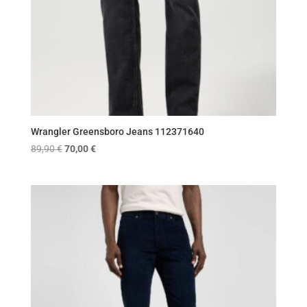
Wrangler Greensboro Jeans 112371640
Original
Η
89,90
€
70,00
€
price
τρέχουσα
was:
τιμή
89,90 €.
είναι:
70,00 €.