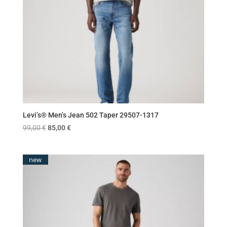
Levi’s® Men’s Jean 502 Taper 29507-1317
Original
Η
99,00
€
85,00
€
price
τρέχουσα
was:
τιμή
new
99,00 €.
είναι:
85,00 €.