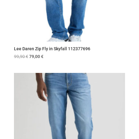
Lee Daren Zip Fly in Skyfall 112377696
Original
Η
99,90
€
79,00
€
price
τρέχουσα
was:
τιμή
99,90 €.
είναι:
79,00 €.