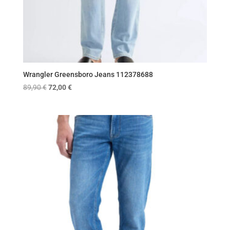
Wrangler Greensboro Jeans 112378688
Original
Η
89,90
€
72,00
€
price
τρέχουσα
was:
τιμή
89,90 €.
είναι:
72,00 €.