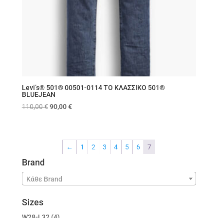
Levi’s® 501® 00501-0114 ΤΟ ΚΛΑΣΣΙΚΟ 501®
BLUEJEAN
Original
Η
110,00
€
90,00
€
price
τρέχουσα
was:
τιμή
110,00 €.
είναι:
←
1
2
3
4
5
6
7
90,00 €.
Brand
Κάθε Brand
Sizes
W28-L32
(4)