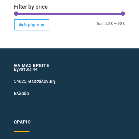
Filter by price
Ελάχιστ
Μέγιστ
Τιμή:
20 €
—
90 €
Φιλτράρισμα
τιμή
τιμή
ΘΑ ΜΑΣ ΒΡΕΊΤΕ
Εγνατίας 44
54625, Θεσσαλονίκη
Ελλάδα
ΩΡΆΡΙΟ