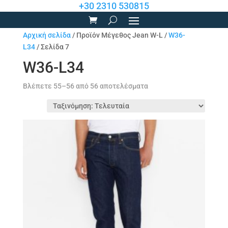
+30 2310 530815
Αρχική σελίδα
/ Προϊόν Μέγεθος Jean W-L /
W36-
L34
/ Σελίδα 7
W36-L34
Sorted
Βλέπετε 55–56 από 56 αποτελέσματα
by
latest