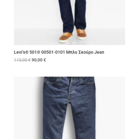
Levi’s® 501® 00501-0101 Μπλε Σκούρο Jean
Original
Η
110,00
€
90,00
€
price
τρέχουσα
was:
τιμή
110,00 €.
είναι:
90,00 €.