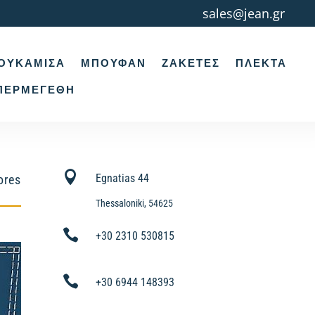
sales@jean.gr
ΟΥΚΆΜΙΣΑ
ΜΠΟΥΦΆΝ
ΖΑΚΈΤΕΣ
ΠΛΕΚΤΆ
ΠΕΡΜΕΓΈΘΗ

Egnatias 44
ores
Thessaloniki, 54625

+30 2310 530815

+30 6944 148393