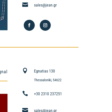

sales@jean.gr

Egnatias 130
gnal
Thessaloniki, 54622

+30 2310 237251

sales@jean.gr