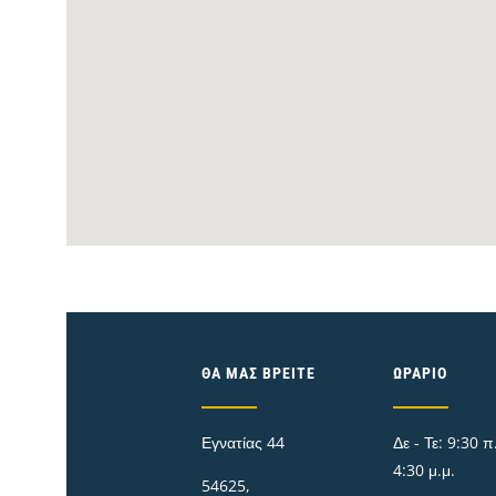
ΘΑ ΜΑΣ ΒΡΕΊΤΕ
ΩΡΆΡΙΟ
Εγνατίας 44
Δε - Τε: 9:30 π.
4:30 μ.μ.
54625,