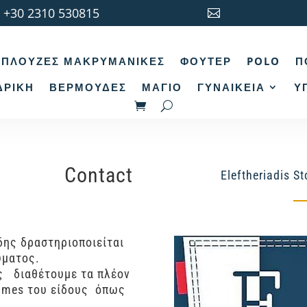
+30 2310 530815

ΠΛΟΎΖΕΣ ΜΑΚΡΥΜΆΝΙΚΕΣ
ΦΟΎΤΕΡ
POLO
Π
ΔΡΙΚΉ
ΒΕΡΜΟΎΔΕΣ
ΜΑΓΙΌ
ΓΥΝΑΙΚΕΊΑ
Υ
Contact
Eleftheriadis St
δης δραστηριοποιείται
ύματος.
ς διαθέτουμε τα πλέον
names του είδους όπως