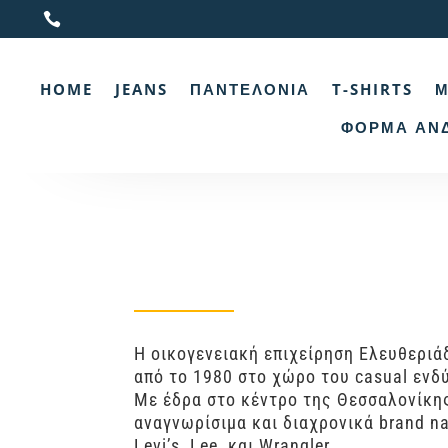

HOME
JEANS
ΠΑΝΤΕΛΌΝΙΑ
T-SHIRTS
Μ
ΦΌΡΜΑ ΑΝ
Η οικογενειακή επιχείρηση Ελευθεριά
από το 1980 στο χώρο του casual ενδ
Με έδρα στο κέντρο της Θεσσαλονίκη
αναγνωρίσιμα και διαχρονικά brand 
Levi’s, Lee, και Wrangler.