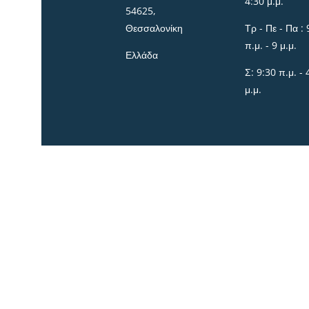
4:30 μ.μ.
54625,
Θεσσαλονίκη
Τρ - Πε - Πα : 
π.μ. - 9 μ.μ.
Ελλάδα
Σ: 9:30 π.μ. - 
μ.μ.