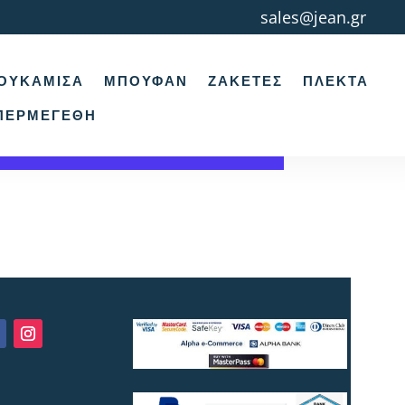
sales@jean.gr
ΟΥΚΆΜΙΣΑ
ΜΠΟΥΦΆΝ
ΖΑΚΈΤΕΣ
ΠΛΕΚΤΆ
ΠΕΡΜΕΓΈΘΗ
ή σας.