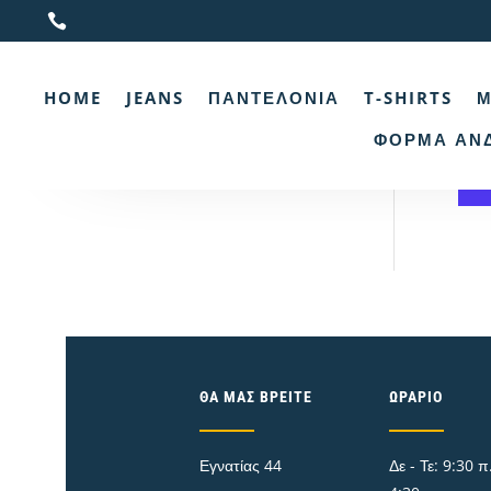

Αρχι
HOME
JEANS
ΠΑΝΤΕΛΌΝΙΑ
T-SHIRTS
Μ
9
ΦΌΡΜΑ ΑΝ
Δ
ΘΑ ΜΑΣ ΒΡΕΊΤΕ
ΩΡΆΡΙΟ
Εγνατίας 44
Δε - Τε: 9:30 π.