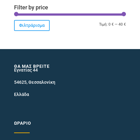
Filter by price
Ελάχιστ
Μέγιστ
Τιμή:
0 €
—
40 €
Φιλτράρισμα
τιμή
τιμή
ΘΑ ΜΑΣ ΒΡΕΊΤΕ
Εγνατίας 44
54625, Θεσσαλονίκη
Ελλάδα
ΩΡΆΡΙΟ