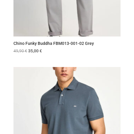
Chino Funky Buddha FBM013-001-02 Grey
Original
Η
49,90
€
35,00
€
price
τρέχουσα
was:
τιμή
49,90 €.
είναι:
35,00 €.