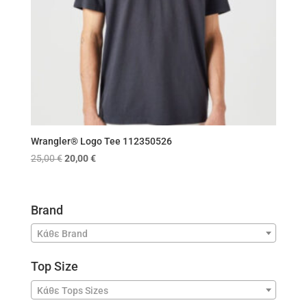
Wrangler® Logo Tee 112350526
Original
Η
25,00
€
20,00
€
price
τρέχουσα
was:
τιμή
25,00 €.
είναι:
Brand
20,00 €.
Κάθε Brand
Top Size
Κάθε Tops Sizes