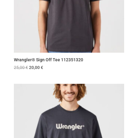
Wrangler® Sign Off Tee 112351320
Original
Η
25,00
€
20,00
€
price
τρέχουσα
was:
τιμή
25,00 €.
είναι:
20,00 €.