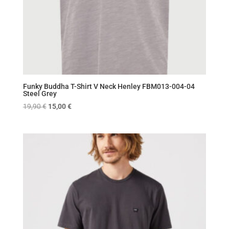
Funky Buddha T-Shirt V Neck Henley FBM013-004-04
Steel Grey
Original
Η
19,90
€
15,00
€
price
τρέχουσα
was:
τιμή
19,90 €.
είναι:
15,00 €.