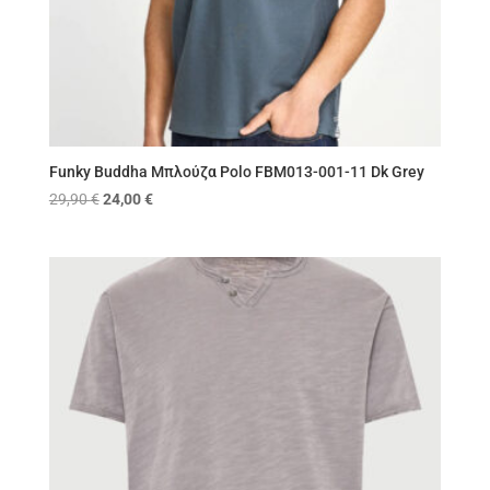
Funky Buddha Μπλούζα Polo FBM013-001-11 Dk Grey
Original
Η
29,90
€
24,00
€
price
τρέχουσα
was:
τιμή
29,90 €.
είναι:
24,00 €.