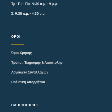
Τρ - Πε - Πα : 9:30 π.μ. - 9 μ.μ.
Σ: 9:30 π.μ. - 4:30 μ.μ.
ΌΡΟΙ
Όροι Χρήσης
Τρόποι Πληρωμής & Αποστολής
Ασφάλεια Συναλλαγών
Πολιτική Απορρήτου
ΠΛΗΡΟΦΟΡΊΕΣ