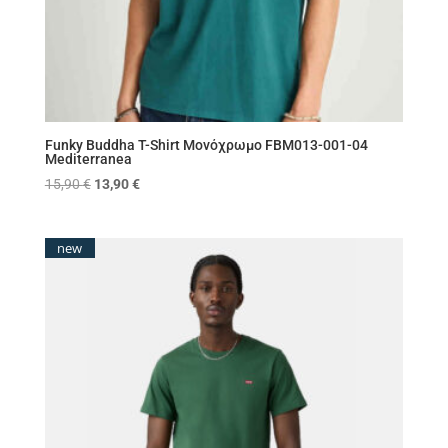
Funky Buddha T-Shirt Μονόχρωμο FBM013-001-04
Mediterranea
Original
Η
15,90
€
13,90
€
price
τρέχουσα
was:
τιμή
new
15,90 €.
είναι:
13,90 €.