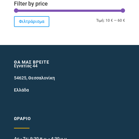
Filter by price
Ελάχιστ
Μέγιστ
Τιμή:
10 €
—
60 €
Φιλτράρισμα
τιμή
τιμή
ΘΑ ΜΑΣ ΒΡΕΊΤΕ
Εγνατίας 44
54625, Θεσσαλονίκη
Ελλάδα
ΩΡΆΡΙΟ
Δε - Τε: 9:30 π.μ. - 4:30 μ.μ.