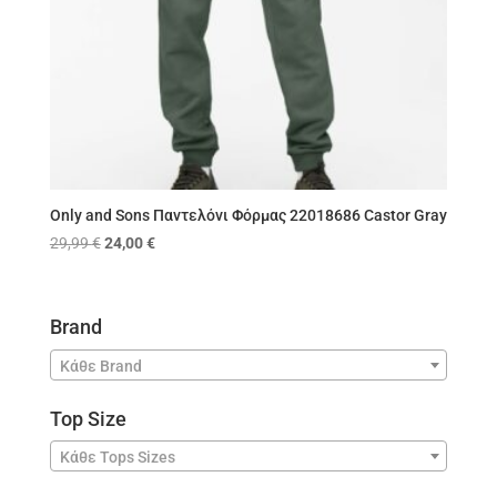
Only and Sons Παντελόνι Φόρμας 22018686 Castor Gray
Original
Η
29,99
€
24,00
€
price
τρέχουσα
was:
τιμή
29,99 €.
είναι:
Brand
24,00 €.
Κάθε Brand
Top Size
Κάθε Tops Sizes