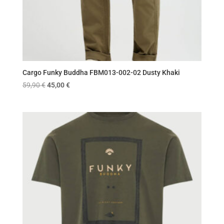
Cargo Funky Buddha FBM013-002-02 Dusty Khaki
Original
Η
59,90
€
45,00
€
price
τρέχουσα
was:
τιμή
59,90 €.
είναι:
45,00 €.