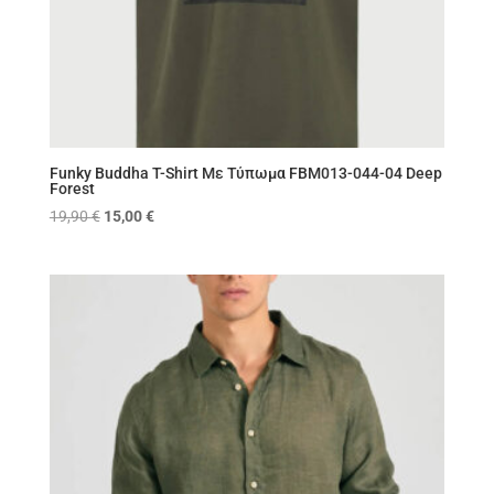
Funky Buddha T-Shirt Με Τύπωμα FBM013-044-04 Deep
Forest
Original
Η
19,90
€
15,00
€
price
τρέχουσα
was:
τιμή
19,90 €.
είναι:
15,00 €.