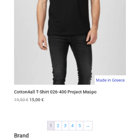
Made in Greece
Cotton4all T-Shirt 026-400 Project Μαύρο
Original
Η
19,50
€
15,00
€
price
τρέχουσα
was:
τιμή
19,50 €.
είναι:
1
2
3
4
5
→
15,00 €.
Brand