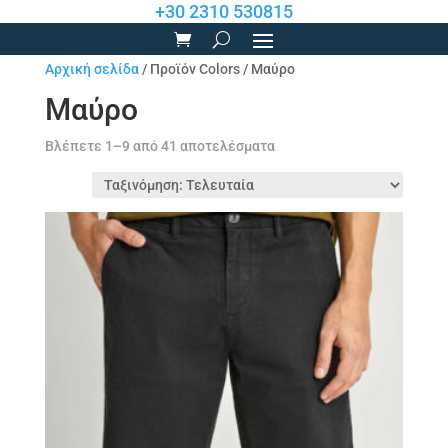
+30 2310 530815
Αρχική σελίδα
/ Προϊόν Colors / Μαύρο
Μαύρο
Sorted
Βλέπετε 1–9 από 41 αποτελέσματα
by
latest