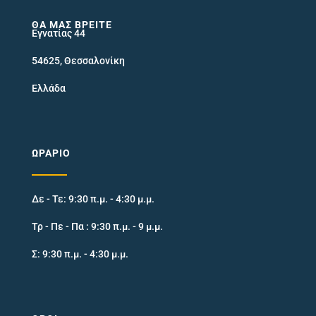
ΘΑ ΜΑΣ ΒΡΕΊΤΕ
Εγνατίας 44
54625, Θεσσαλονίκη
Ελλάδα
ΩΡΆΡΙΟ
Δε - Τε: 9:30 π.μ. - 4:30 μ.μ.
Τρ - Πε - Πα : 9:30 π.μ. - 9 μ.μ.
Σ: 9:30 π.μ. - 4:30 μ.μ.