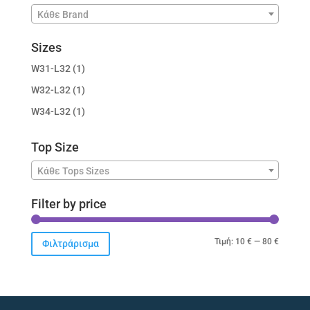
Κάθε Brand
Sizes
W31-L32
(1)
W32-L32
(1)
W34-L32
(1)
Top Size
Κάθε Tops Sizes
Filter by price
Ελάχιστ
Μέγιστ
Τιμή:
10 €
—
80 €
Φιλτράρισμα
τιμή
τιμή