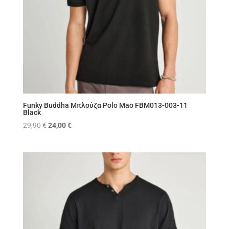
Funky Buddha Μπλούζα Polo Mao FBM013-003-11
Black
Original
Η
29,90
€
24,00
€
price
τρέχουσα
was:
τιμή
29,90 €.
είναι:
24,00 €.