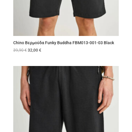
Chino Βερμούδα Funky Buddha FBM013-001-03 Black
Original
Η
39,90
€
32,00
€
price
τρέχουσα
was:
τιμή
39,90 €.
είναι:
32,00 €.