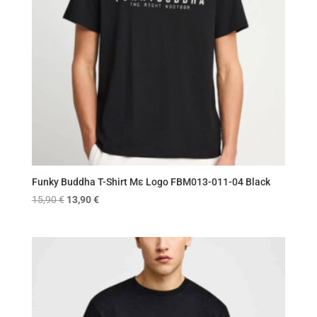
Funky Buddha T-Shirt Με Logo FBM013-011-04 Black
Original
Η
15,90
€
13,90
€
price
τρέχουσα
was:
τιμή
15,90 €.
είναι:
13,90 €.