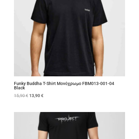
Funky Buddha T-Shirt Μονόχρωμο FBM013-001-04
Black
Original
Η
15,90
€
13,90
€
price
τρέχουσα
was:
τιμή
15,90 €.
είναι:
13,90 €.