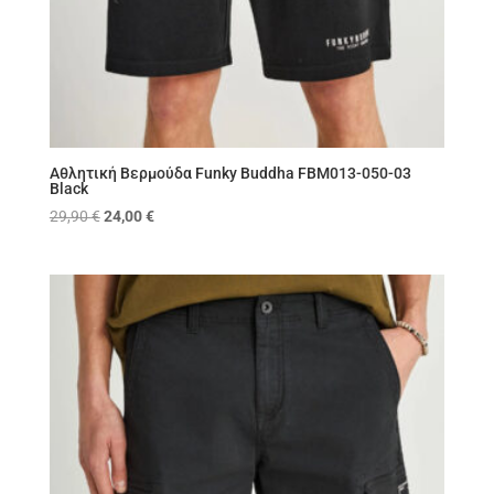
Αθλητική Βερμούδα Funky Buddha FBM013-050-03
Black
Original
Η
29,90
€
24,00
€
price
τρέχουσα
was:
τιμή
29,90 €.
είναι:
24,00 €.