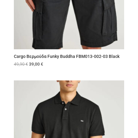
Cargo Βερμούδα Funky Buddha FBM013-002-03 Black
Original
Η
49,90
€
39,00
€
price
τρέχουσα
was:
τιμή
49,90 €.
είναι:
39,00 €.