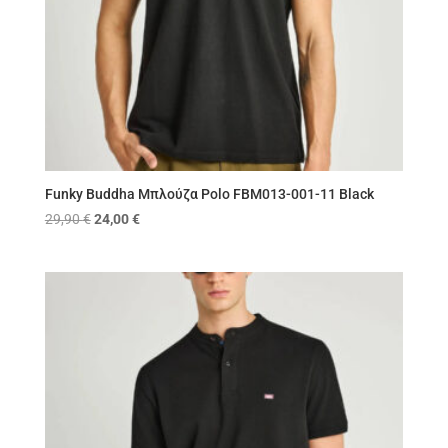
Funky Buddha Μπλούζα Polo FBM013-001-11 Black
Original
Η
29,90
€
24,00
€
price
τρέχουσα
was:
τιμή
29,90 €.
είναι:
24,00 €.