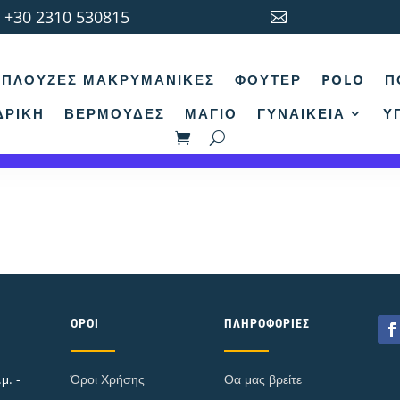
+30 2310 530815

κή σελίδα
/ Προϊόν Colors / Πάπρικα
ΠΛΟΎΖΕΣ ΜΑΚΡΥΜΆΝΙΚΕΣ
ΦΟΎΤΕΡ
POLO
Π
άπρικα
ΔΡΙΚΉ
ΒΕΡΜΟΎΔΕΣ
ΜΑΓΙΌ
ΓΥΝΑΙΚΕΊΑ
Υ
εν βρέθηκε κανένα προϊόν που να ταιριάζει με την επιλογ
ΌΡΟΙ
ΠΛΗΡΟΦΟΡΊΕΣ
μ. -
Όροι Χρήσης
Θα μας βρείτε