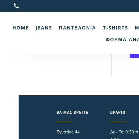

Αρχι
HOME
JEANS
ΠΑΝΤΕΛΌΝΙΑ
T-SHIRTS
Μ
Π
ΦΌΡΜΑ ΑΝ
Δ
ΘΑ ΜΑΣ ΒΡΕΊΤΕ
ΩΡΆΡΙΟ
Εγνατίας 44
Δε - Τε: 9:30 π.