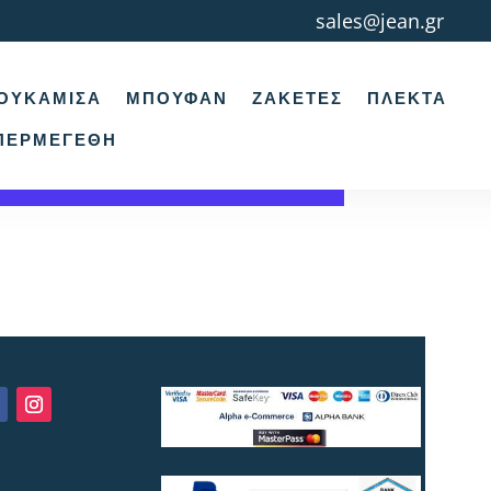
sales@jean.gr
ΟΥΚΆΜΙΣΑ
ΜΠΟΥΦΆΝ
ΖΑΚΈΤΕΣ
ΠΛΕΚΤΆ
ΠΕΡΜΕΓΈΘΗ
ή σας.