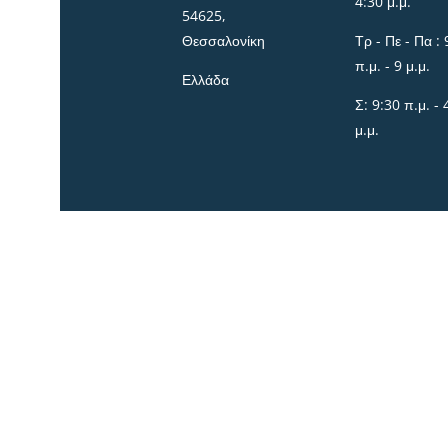
4:30 μ.μ.
54625,
Θεσσαλονίκη
Τρ - Πε - Πα : 
π.μ. - 9 μ.μ.
Ελλάδα
Σ: 9:30 π.μ. - 
μ.μ.