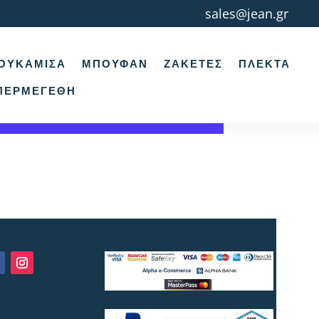
sales@jean.gr
ΟΥΚΆΜΙΣΑ
ΜΠΟΥΦΆΝ
ΖΑΚΈΤΕΣ
ΠΛΕΚΤΆ
ΠΕΡΜΕΓΈΘΗ
ή σας.