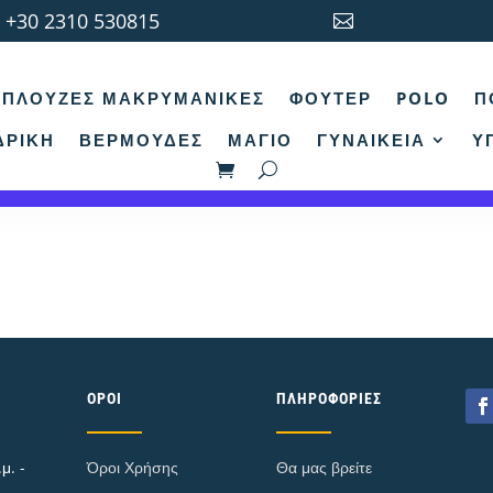
+30 2310 530815

κή σελίδα
/ Προϊόν Colors / Γκρι μπλε
ΠΛΟΎΖΕΣ ΜΑΚΡΥΜΆΝΙΚΕΣ
ΦΟΎΤΕΡ
POLO
Π
ρι μπλε
ΔΡΙΚΉ
ΒΕΡΜΟΎΔΕΣ
ΜΑΓΙΌ
ΓΥΝΑΙΚΕΊΑ
Υ
εν βρέθηκε κανένα προϊόν που να ταιριάζει με την επιλογ
ΌΡΟΙ
ΠΛΗΡΟΦΟΡΊΕΣ
μ. -
Όροι Χρήσης
Θα μας βρείτε