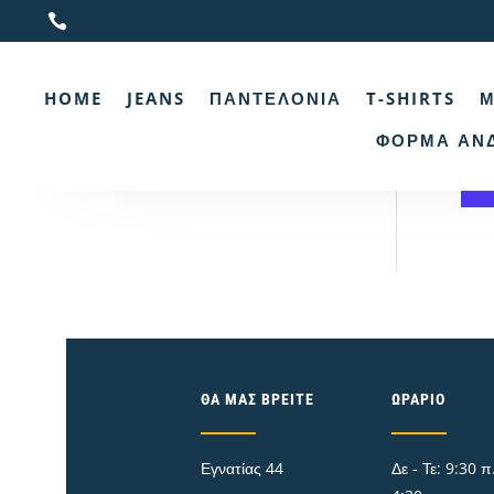

Αρχι
HOME
JEANS
ΠΑΝΤΕΛΌΝΙΑ
T-SHIRTS
Μ
Γκ
ΦΌΡΜΑ ΑΝ
Δ
ΘΑ ΜΑΣ ΒΡΕΊΤΕ
ΩΡΆΡΙΟ
Εγνατίας 44
Δε - Τε: 9:30 π.