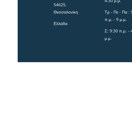
4:30 μ.μ.
54625,
Θεσσαλονίκη
Τρ - Πε - Πα : 
π.μ. - 9 μ.μ.
Ελλάδα
Σ: 9:30 π.μ. - 
μ.μ.