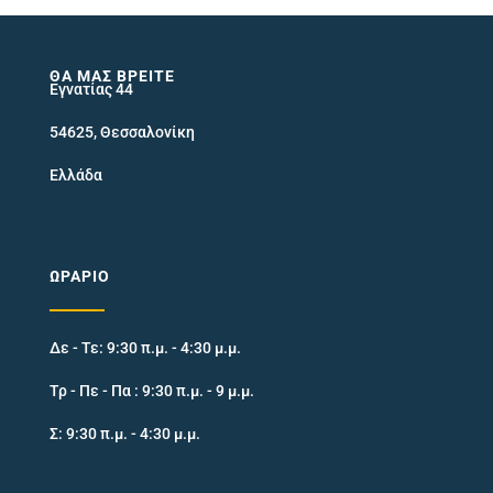
ΘΑ ΜΑΣ ΒΡΕΊΤΕ
Εγνατίας 44
54625, Θεσσαλονίκη
Ελλάδα
ΩΡΆΡΙΟ
Δε - Τε: 9:30 π.μ. - 4:30 μ.μ.
Τρ - Πε - Πα : 9:30 π.μ. - 9 μ.μ.
Σ: 9:30 π.μ. - 4:30 μ.μ.