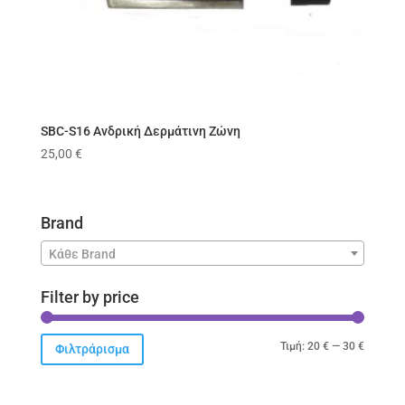
SBC-S16 Ανδρική Δερμάτινη Ζώνη
25,00
€
Brand
Κάθε Brand
Filter by price
Ελάχιστ
Μέγιστ
Τιμή:
20 €
—
30 €
Φιλτράρισμα
τιμή
τιμή