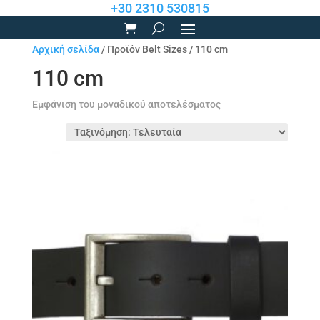
+30 2310 530815
Αρχική σελίδα
/ Προϊόν Belt Sizes / 110 cm
110 cm
Εμφάνιση του μοναδικού αποτελέσματος