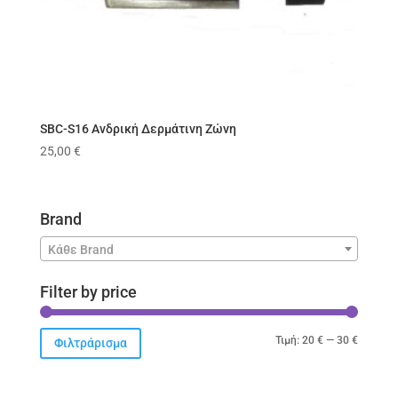
SBC-S16 Ανδρική Δερμάτινη Ζώνη
25,00
€
Brand
Κάθε Brand
Filter by price
Ελάχιστ
Μέγιστ
Τιμή:
20 €
—
30 €
Φιλτράρισμα
τιμή
τιμή