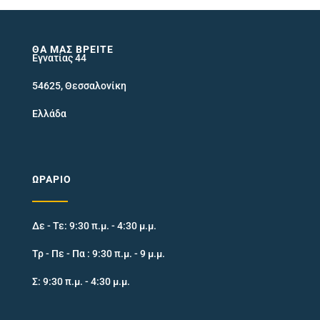
ΘΑ ΜΑΣ ΒΡΕΊΤΕ
Εγνατίας 44
54625, Θεσσαλονίκη
Ελλάδα
ΩΡΆΡΙΟ
Δε - Τε: 9:30 π.μ. - 4:30 μ.μ.
Τρ - Πε - Πα : 9:30 π.μ. - 9 μ.μ.
Σ: 9:30 π.μ. - 4:30 μ.μ.